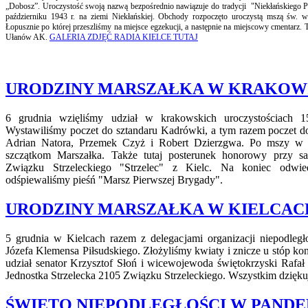
„Dobosz”.
Uroczystość swoją nazwą bezpośrednio nawiązuje do tradycji "Niekłańskiego Paź
październiku 1943 r. na ziemi Niekłańskiej.
Obchody rozpoczęto uroczystą mszą św. w
Łopusznie po której przeszliśmy na miejsce egzekucji, a następnie na miejscowy cmentarz
Ułanów AK.
GALERIA ZDJĘĆ RADIA KIELCE TUTAJ
URODZINY MARSZAŁKA W KRAKOW
6 grudnia wzięliśmy udział w krakowskich uroczystościach 15
Wystawiliśmy poczet do sztandaru Kadrówki, a tym razem poczet 
Adrian Natora, Przemek Czyż i Robert Dzierzgwa. Po mszy w k
szczątkom Marszałka. Także tutaj posterunek honorowy przy sa
Związku Strzeleckiego "Strzelec" z Kielc. Na koniec odwied
odśpiewaliśmy pieśń "Marsz Pierwszej Brygady".
URODZINY MARSZAŁKA W KIELCAC
5 grudnia w Kielcach razem z delegacjami organizacji niepodleg
Józefa Klemensa Piłsudskiego. Złożyliśmy kwiaty i znicze u stóp ko
udział senator Krzysztof Słoń i wicewojewoda świętokrzyski Rafał
Jednostka Strzelecka 2105 Związku Strzeleckiego. Wszystkim dzięk
ŚWIĘTO NIEPODLEGŁOŚCI W PANDE