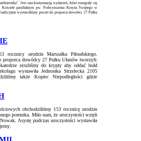
dziernika". Jest ona kontynuacją wydarzeń, które rozegrały się
 Kościele parafialnym pw. Podwyższenia Krzyża Świętego w
. Tradycyjnie wystawiliśmy poczet do proporca dowódcy 27 Pułku
IE
3 rocznicy urodzin Marszałka Piłsudskiego.
do proporca dowódcy 27 Pułku Ułanów tworzyli:
atedrze zeszliśmy do krypty aby oddać hołd
rkofagu wystawiła Jednostka Strzelecka 2105
ziliśmy także Kopiec Niepodległości gdzie
H
łościowych obchodziliśmy 153 rocznicę urodzin
nnego pomnika. Miło nam, że uroczystości wzięli
 Nowak. Asystę podczas uroczystości wystawiła
ujemy.
MII