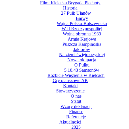
Film: Kielecka Brygada Piechoty
Historia
27 Pułk Ułanów
Barwy
Wojna Polsko-Bolszewicka
W II Rzeczypospolitej
Wojna obronna 1939
Armia Krajowa
Puszcza Kampinoska
Jaktorów
Na ziemi świętokrzyskiej
Nowa okupacja
O Pułku
5.10.43 Samsonów
Rozbicie Więzienia w Kielcach
Gry planszowe AK
Kontakt
Stowarzyszenie
O nas
Statut
Wzory deklaracji
Finanse
Referencje
Aktualności
2025