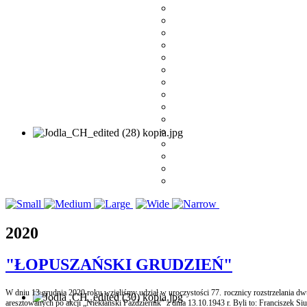
2020
"ŁOPUSZAŃSKI GRUDZIEŃ"
W dniu 13 grudnia 2020 roku wzięliśmy udział w uroczystości 77. rocznicy rozstrzelania dwu
aresztowanych po akcji „Niekłański Październik” z dnia 13.10.1943 r. Byli to: Franciszek 