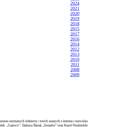
2024
2021
2020
2019
2018
2015
2017
2016
2014
2012
2013
2010
2011
2008
2009
nastu nieznanych żołnierzy i trzech znanych z imienia i nazwiska
Siudek „Gajowy”, Tadeusz Baruk „Semafor” oraz Karol Niedzielski