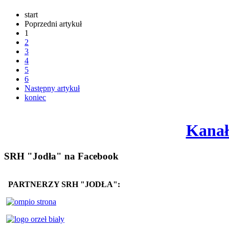
start
Poprzedni artykuł
1
2
3
4
5
6
Następny artykuł
koniec
Kanał
SRH "Jodła" na Facebook
PARTNERZY SRH "JODŁA":