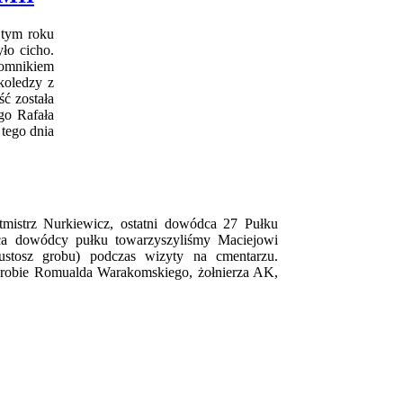
 tym roku
ło cicho.
pomnikiem
koledzy z
ć została
go Rafała
tego dnia
tmistrz Nurkiewicz, ostatni dowódca 27 Pułku
rca dowódcy pułku towarzyszyliśmy Maciejowi
stosz grobu) podczas wizyty na cmentarzu.
 grobie Romualda Warakomskiego, żołnierza AK,