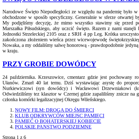
Narodowe Święto Niepodległości ze względu na pandemię było w
obchodzone w sposób specyficzny. Generalnie w sferze otwartej by
My podjęliśmy decyzję, że mimo wszystko stawimy się przed 
Marszałka Piłsudskiego, aby uczcić święto. Razem z nami stanęli 
Jednostki Strzeleckiej 2105 oraz z SRH 4 pp Leg. Krótka uroczystoś
zakończona złożeniem wieńca przez wicewojewodę świętokrzyskie
Nowaka, a my oddaliśmy salwę honorową - prawdopodobnie jedyną 
w kraju.
PRZY GROBIE DOWÓDCY
24 października. Krzeszowice, cmentarz gdzie jest pochowany ro
Ułanów. Zmarł 40 lat temu. Dziś wystawiając asystę do propo
Nurkiewiczowi (syn dowódcy) i Wacławowi Drzewniakowi (ku
Odwiedziliśmy tez klasztor w Czernej gdzie zapaliliśmy znicze na
członka komórki legalizacyjnej Okręgu Wileńskiego.
NOWY FILM: DROGA DO ŚMIERCI
KLUB ODKRYWCÓW MIEJSC PAMIĘCI
PAMIĘĆ O BOHATERSKIEJ KOBIECIE
POLSKIE PANSTWO PODZIEMNE
Strona 1 z 6