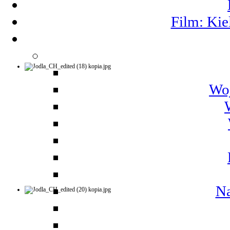
Film: Kie
Woj
Na