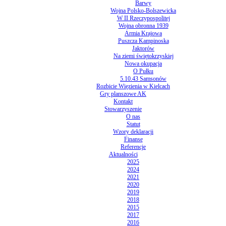
Barwy
Wojna Polsko-Bolszewicka
W II Rzeczypospolitej
Wojna obronna 1939
Armia Krajowa
Puszcza Kampinoska
Jaktorów
Na ziemi świętokrzyskiej
Nowa okupacja
O Pułku
5.10.43 Samsonów
Rozbicie Więzienia w Kielcach
Gry planszowe AK
Kontakt
Stowarzyszenie
O nas
Statut
Wzory deklaracji
Finanse
Referencje
Aktualności
2025
2024
2021
2020
2019
2018
2015
2017
2016