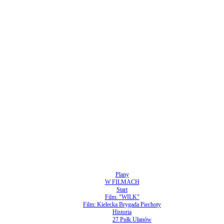
Plany
W FILMACH
Start
Film: "WILK"
Film: Kielecka Brygada Piechoty
Historia
27 Pułk Ułanów