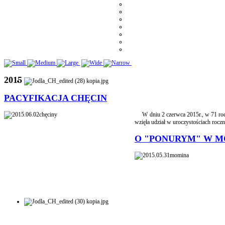
2015
PACYFIKACJA CHĘCIN
W dniu 2 czerwca 2015r., w 71 roczn
wzięła udział w uroczystościach rocz
O "PONURYM" W M