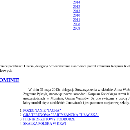
2014
2012
2013
2010
2011
2008
2009
icę pacyfikacji Chęcin, delegacja Stowarzyszenia stanowiąca poczet sztandaru Korpusu Kie
nicowych.
OMINIE
W dniu 31 maja 2015r. delegacja Stowarzyszenia w składzie: Anna Woźn
Zygmunt Pęksyk, stanowiąc poczet sztandaru Korpusu Kieleckiego Armii Kr
uroczystościach w Mominie, Gmina Waśniów. Są one związane z osobą J
który urodził się w niedalekich Janowicach i jest patronem miejscowej szkoły.
POŻEGNANIE "JACHA"
GRA TERENOWA "PARTYZANCKA TUŁACZKA"
PIKNIK ZRZUTOWY PODBORZE
SKAŁKA POLSKA W KRWI