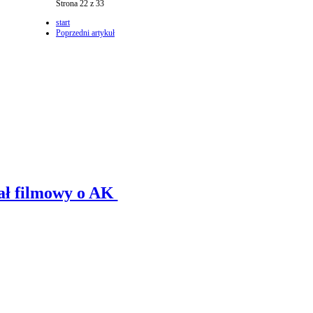
Strona 22 z 33
start
Poprzedni artykuł
ł filmowy o AK