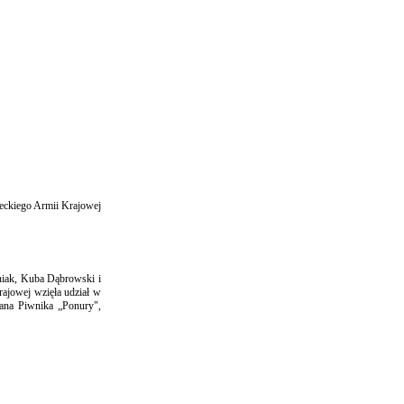
leckiego Armii Krajowej
iak, Kuba Dąbrowski i
ajowej wzięła udział w
ana Piwnika „Ponury",