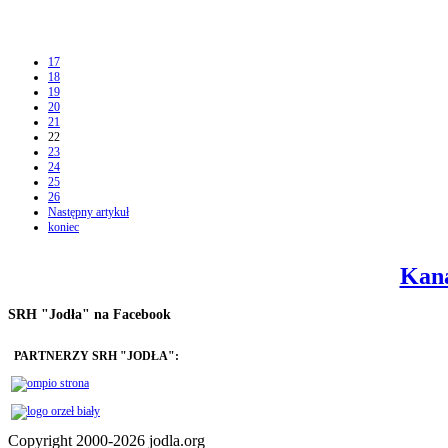
17
18
19
20
21
22
23
24
25
26
Następny artykuł
koniec
Kana
SRH "Jodła" na Facebook
PARTNERZY SRH "JODŁA":
Copyright 2000-2026 jodla.org