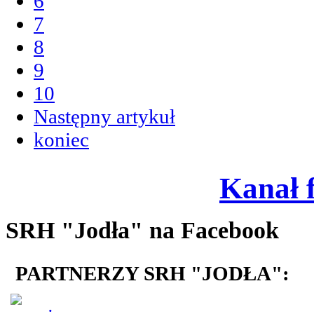
6
7
8
9
10
Następny artykuł
koniec
Kanał 
SRH "Jodła" na Facebook
PARTNERZY SRH "JODŁA":