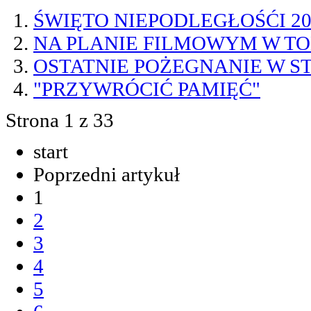
ŚWIĘTO NIEPODLEGŁOŚĆI 201
NA PLANIE FILMOWYM W T
OSTATNIE POŻEGNANIE W S
"PRZYWRÓCIĆ PAMIĘĆ"
Strona 1 z 33
start
Poprzedni artykuł
1
2
3
4
5