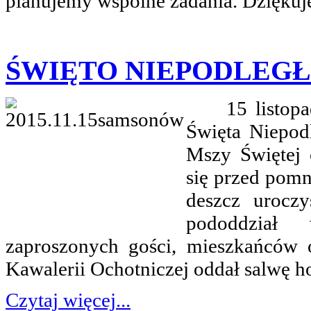
planujemy wspólne zadania. Dziękuj
ŚWIĘTO NIEPODLEG
15 listopada 
Święta Niepod
Mszy Świętej 
się przed pom
deszcz urocz
pododdział
zaproszonych gości, mieszkańców 
Kawalerii Ochotniczej oddał salwę 
Czytaj więcej...