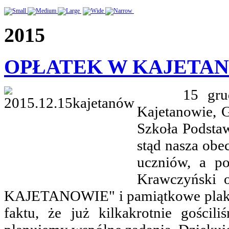
2015
OPŁATEK W KAJETA
15 grudnia 
Kajetanowie, 
Szkoła Podsta
stąd nasza obe
uczniów, a po
Krawczyński
KAJETANOWIE" i pamiątkowe plakiet
faktu, że już kilkakrotnie gości