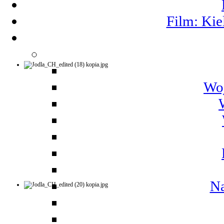
Film: Kie
Woj
Na