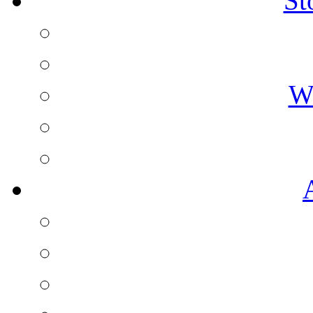
St
Wz