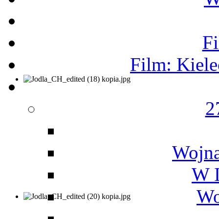
F
Film: Kiel
2
Wojna
W I
Wo