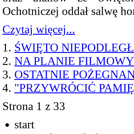
Ochotniczej oddał salwę h
Czytaj więcej...
ŚWIĘTO NIEPODLEGŁO
NA PLANIE FILMOW
OSTATNIE POŻEGNAN
"PRZYWRÓCIĆ PAMIĘ
Strona 1 z 33
start