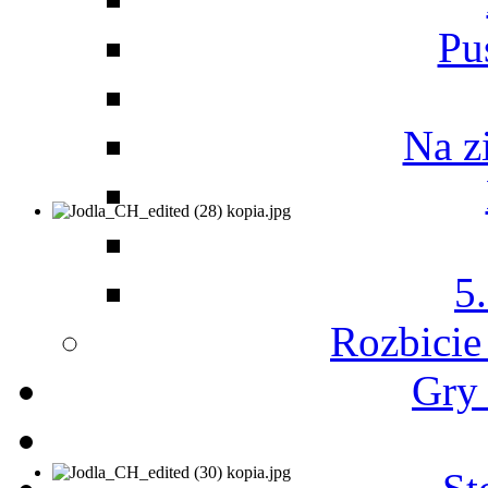
Pu
Na z
5
Rozbicie
Gry