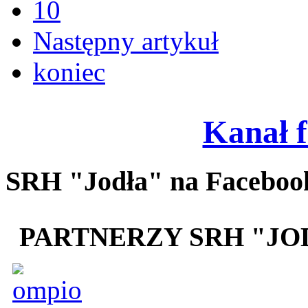
10
Następny artykuł
koniec
Kanał 
SRH "Jodła" na Faceboo
PARTNERZY SRH "JO