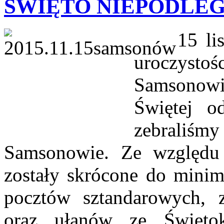
ŚWIĘTO NIEPODLE
15 listop
uroczysto
Samsonow
Świętej o
zebrali
Samsonowie. Ze względu 
zostały skrócone do mini
pocztów sztandarowych, 
oraz ułanów ze Świętok