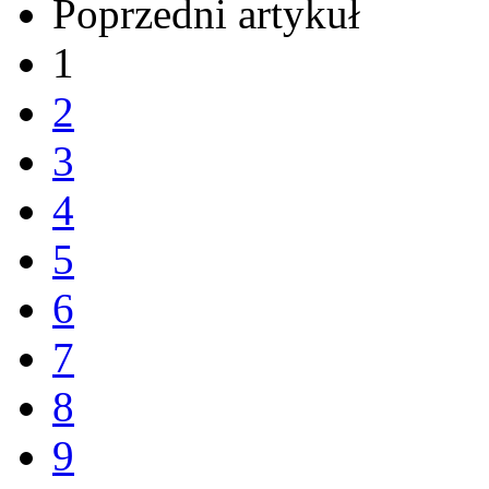
Poprzedni artykuł
1
2
3
4
5
6
7
8
9