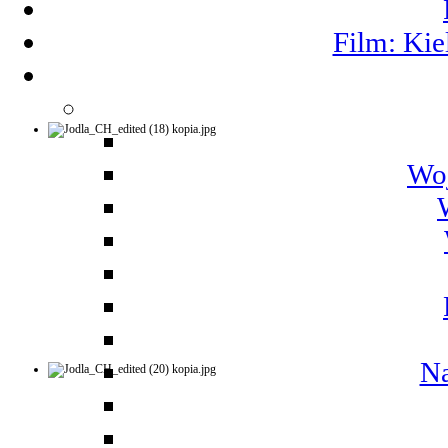
Film: Kie
Woj
Na