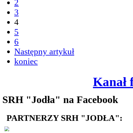
2
3
4
5
6
Następny artykuł
koniec
Kanał 
SRH "Jodła" na Facebook
PARTNERZY SRH "JODŁA":