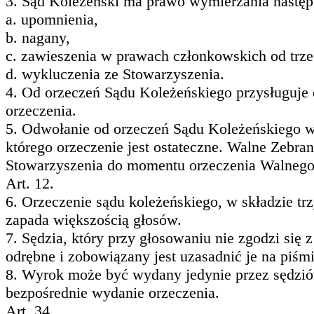
3. Sąd Koleżeński ma prawo wymierzania następ
a. upomnienia,
b. nagany,
c. zawieszenia w prawach członkowskich od trze
d. wykluczenia ze Stowarzyszenia.
4. Od orzeczeń Sądu Koleżeńskiego przysługuje o
orzeczenia.
5. Odwołanie od orzeczeń Sądu Koleżeńskiego w 
którego orzeczenie jest ostateczne. Walne Zebr
Stowarzyszenia do momentu orzeczenia Walnego
Art. 12.
6. Orzeczenie sądu koleżeńskiego, w składzie t
zapada większością głosów.
7. Sędzia, który przy głosowaniu nie zgodzi się 
odrębne i zobowiązany jest uzasadnić je na piśmi
8. Wyrok może być wydany jedynie przez sędzió
bezpośrednie wydanie orzeczenia.
Art. 34