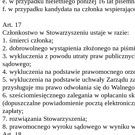
e. w przypadku nieletniego poniżej 16 lat pisem
f. w przypadku kandydata na członka wspierając
Art. 17
Członkostwo w Stowarzyszeniu ustaje w razie:
1. śmierci członka;
2. dobrowolnego wystąpienia złożonego na piśm
3. wykluczenia z powodu utraty praw publiczny
sądowego;
4. wykluczenia na podstawie prawomocnego orz
5. wykluczenia na podstawie uchwały Zarządu za 
przysługuje mu prawo odwołania się do Walneg
6. sześciomiesięcznego zalegania w opłacaniu s
(dopuszczalne powiadomienie pocztą elektronic
zapłaty;
7. rozwiązania Stowarzyszenia;
8. prawomocnego wyroku sądowego w wyniku wej
Art. 18