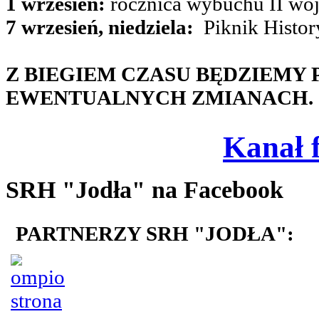
1 wrzesień:
rocznica wybuchu II woj
7 wrzesień, niedziela:
Piknik Histor
Z BIEGIEM CZASU BĘDZIEMY
EWENTUALNYCH ZMIANACH.
Kanał 
SRH "Jodła" na Facebook
PARTNERZY SRH "JODŁA":