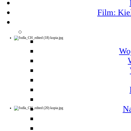
Film: Kie
Woj
Na