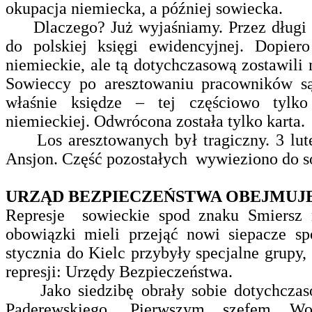
okupacja niemiecka, a później sowiecka.
Dlaczego?
Już wyjaśniamy. Przez dług
do polskiej księgi ewidencyjnej. Dopier
niemieckie, ale tą dotychczasową zostawili 
Sowieccy po aresztowaniu pracowników są
właśnie księdze – tej częściowo tylko
niemieckiej. Odwrócona została tylko karta.
Los aresztowanych był tragiczny. 3 lute
Ansjon. Część pozostałych wywieziono do s
URZĄD BEZPIECZEŃSTWA OBEJMUJE
Represje sowieckie spod znaku Smiersz n
obowiązki mieli przejąć nowi siepacze sp
stycznia do Kielc przybyły specjalne grupy,
represji: Urzędy Bezpieczeństwa.
Jako siedzibę obrały sobie dotychczaso
Paderewskiego. Pierwszym szefem 