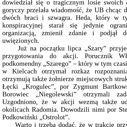
dowiedział się o tragicznym losie swoich
goryczy przelała wiadomość, że UB chcąc d
dwóch braci i szwagra. Heda, który w t
konspiracyjnej starał się jedynie ogr
organizacją, zmienił zdanie i podjął 
uwięzionych.
Już na początku lipca „Szary” przyjech
przygotowania do akcji. Porucznik Wł
podkomendny „Szarego” – który w tym czasi
w Kielcach otrzymał rozkaz rozpoznani
otrzymują także żołnierze miejscowych stru
Łęcki „Krogulec”, por Zygmunt Bartko
Borowiec „Niegolewski” otrzymali zad
Uzgodniono, że w akcji wezmą także ud
okolicach Radomia. Dowodzili nimi por St
Podkowiński „Ostrolot”.
Warto i trzeba dodać, że w trakcie przy