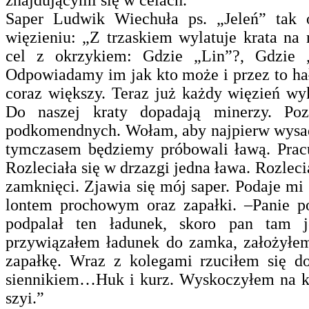
znajdującymi się w celach.
Saper Ludwik Wiechuła ps. „Jeleń” tak o
więzieniu: „Z trzaskiem wylatuje krata na
cel z okrzykiem: Gdzie „Lin”?, Gdzie „
Odpowiadamy im jak kto może i przez to hała
coraz większy. Teraz już każdy więzień wy
Do naszej kraty dopadają minerzy. Po
podkomendnych. Wołam, aby najpierw wysadz
tymczasem będziemy próbowali ławą. Pracu
Rozleciała się w drzazgi jedna ława. Rozleci
zamknięci. Zjawia się mój saper. Podaje m
lontem prochowym oraz zapałki. –Panie p
podpalał ten ładunek, skoro pan tam 
przywiązałem ładunek do zamka, założyłem
zapałkę. Wraz z kolegami rzuciłem się do
siennikiem…Huk i kurz. Wyskoczyłem na ko
szyi.”