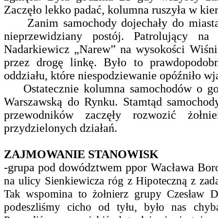
Zaczęło lekko padać, kolumna ruszyła w kie
Zanim samochody dojechały do miasta, 
nieprzewidziany postój. Patrolujący n
Nadarkiewicz „Narew” na wysokości Wiśnió
przez drogę linkę. Było to prawdopodobn
oddziału, które niespodziewanie opóźniło wj
Ostatecznie kolumna samochodów o godz. 
Warszawską do Rynku. Stamtąd samochod
przewodników zaczęły rozwozić żołni
przydzielonych działań.
ZAJMOWANIE STANOWISK
-grupa pod dowództwem ppor Wacława Bo
na ulicy Sienkiewicza róg z Hipoteczną z za
Tak wspomina to żołnierz grupy Czesław 
podeszliśmy cicho od tyłu, było nas chyba 