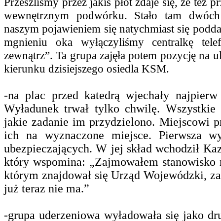
Przeszliśmy przez jakiś płot zdaje się, że też p
wewnętrznym podwórku. Stało tam dwóch 
naszym pojawieniem się natychmiast się poddal
mgnieniu oka wyłączyliśmy centralkę tele
zewnątrz”. Ta grupa zajęła potem pozycję na u
kierunku dzisiejszego osiedla KSM.
-na
plac przed katedrą wjechały najpierw
Wyładunek trwał tylko chwilę. Wszystkie 
jakie zadanie im przydzielono. Miejscowi 
ich na wyznaczone miejsce. Pierwsza w
ubezpieczających.
W jej skład wchodził Ka
który wspomina: „Zajmowałem stanowisko 
którym znajdował się Urząd Wojewódzki, za
już teraz nie ma.”
-grupa uderzeniowa wyładowała się jako dr