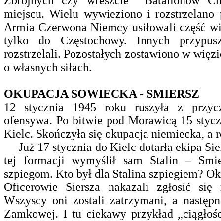
Zbrojnych czy wreszcie Batalionów Ch
miejscu. Wielu wywieziono i rozstrzelano 
Armia Czerwona Niemcy usiłowali część wi
tylko do Częstochowy. Innych przypus
rozstrzelali. Pozostałych zostawiono w więzi
o własnych siłach.
OKUPACJA SOWIECKA - SMIERSZ
12 stycznia 1945 roku ruszyła z przyc
ofensywa. Po bitwie pod Morawicą 15 stycz
Kielc. Skończyła się okupacja niemiecka, a 
Już 17 stycznia do Kielc dotarła ekipa Sie
tej formacji wymyślił sam Stalin – Sm
szpiegom. Kto był dla Stalina szpiegiem? Ok
Oficerowie Siersza nakazali zgłosić się
Wszyscy oni zostali zatrzymani, a następn
Zamkowej. I tu ciekawy przykład „ciągłoś