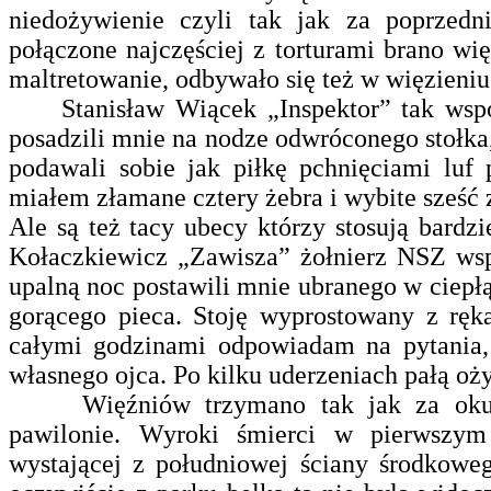
niedożywienie czyli tak jak za poprzedn
połączone najczęściej z torturami brano wię
maltretowanie, odbywało się też w więzieniu
Stanisław Wiącek „Inspektor” tak wsp
posadzili mnie na nodze odwróconego stołka,
podawali sobie jak piłkę pchnięciami luf
miałem złamane cztery żebra i wybite sześć
Ale są też tacy ubecy którzy stosują bardz
Kołaczkiewicz „Zawisza” żołnierz NSZ ws
upalną noc postawili mnie ubranego w ciepł
gorącego pieca. Stoję wyprostowany z ręk
całymi godzinami odpowiadam na pytania
własnego ojca. Po kilku uderzeniach pałą o
Więźniów trzymano tak jak za okupa
pawilonie. Wyroki śmierci w pierwszy
wystającej z południowej ściany środkoweg