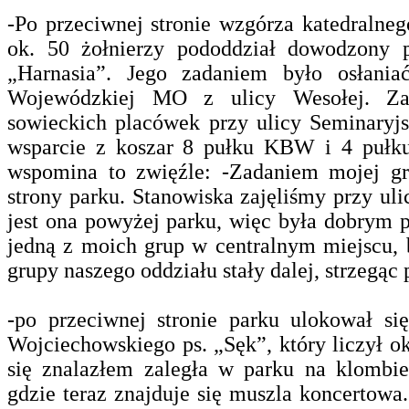
-Po przeciwnej stronie wzgórza katedralneg
ok. 50 żołnierzy pododdział dowodzony p
„Harnasia”. Jego zadaniem było osłani
Wojewódzkiej MO z ulicy Wesołej. Zap
sowieckich placówek przy ulicy Seminaryjs
wsparcie z koszar 8 pułku KBW i 4 pułku
wspomina to zwięźle: -Zadaniem mojej gr
strony parku. Stanowiska zajęliśmy przy uli
jest ona powyżej parku, więc była dobrym
jedną z moich grup w centralnym miejscu, b
grupy naszego oddziału stały dalej, strzegąc 
-po przeciwnej stronie parku ulokował si
Wojciechowskiego ps. „Sęk”, który liczył ok
się znalazłem zaległa w parku na klombi
gdzie teraz znajduje się muszla koncertowa