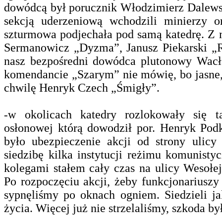
dowódcą był porucznik Włodzimierz Dalews
sekcją uderzeniową wchodzili minierzy o
szturmowa podjechała pod samą katedrę. Z 
Sermanowicz „Dyzma”, Janusz Piekarski „R
nasz bezpośredni dowódca plutonowy Wac
komendancie „Szarym” nie mówię, bo jasne, 
chwilę Henryk Czech „Śmigły”.
-w
okolicach katedry rozlokowały się t
osłonowej którą dowodził por. Henryk Pod
było ubezpieczenie akcji od strony ulicy
siedzibę kilka instytucji reżimu komunisty
kolegami stałem cały czas na ulicy Wesołe
Po rozpoczęciu akcji, żeby funkcjonariuszy
sypnęliśmy po oknach ogniem. Siedzieli ja
życia. Więcej już nie strzelaliśmy, szkoda 