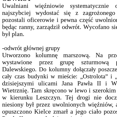
Uwalniani więźniowie systematycznie 
najszybciej wydostać się z zagrożoneg
pozostali oficerowie i pewna część uwolnio
będąc ranny, zarządził odwrót. Wycofano s
był plan.
-odwrót głównej grupy
Utworzono kolumnę marszową. Na prze
wystawione przez grupę szturmową p
Dalewskiego
. Do kolumny dołączały poszcze
cały czas budynki w mieście: „Ostrolota” i 
dzisiejszymi ulicami Jana Pawła II i 
Wietrznię. Tam skręcono w lewo i szerokim
w kierunku Leszczyn. Tej drogi nie docz
niesiony był przez uwolnionych więźniów, 
opuszczono Kielce zmarł a jego ciało pozos