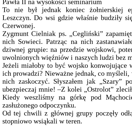
Pawła II na wysokości seminarium
To nie był jednak koniec żołnierskiej 
Leszczyn. Do wsi gdzie właśnie budziły si
Czerwonej.
Zygmunt Cielniak ps. „Cegliński” zapamięt
nich Sowieci. Patrząc na nich zastanawia
dziwnej grupie: na przedzie wojskowi, pot
uwolnionych więźniów i naszych ludzi bez
Jeżeli miałoby to być wojsko konwojujące w
ich prowadzi? Nieważne jednak, co myśleli, 
nich zaskoczyć. Słyszałem jak „Szary” po
ubezpieczaj mnie! –Z kolei „Ostrolot” zlecił
Kiedy weszliśmy na górkę pod Mąchocic
zasłużonego odpoczynku.
Od tej chwili z głównej grupy poczęły odł
stopniowo wsiąkali w teren.