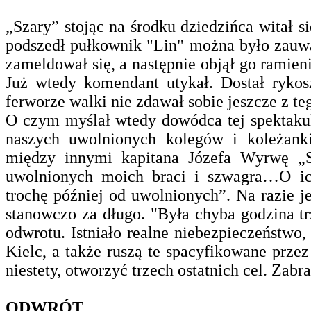
„Szary” stojąc na środku dziedzińca witał s
podszedł pułkownik "Lin" można było zauważ
zameldował się, a następnie objął go ramien
Już wtedy komendant utykał. Dostał ryko
ferworze walki nie zdawał sobie jeszcze z t
O czym myślał wtedy dowódca tej spektakul
naszych uwolnionych kolegów i koleżanki
między innymi kapitana Józefa Wyrwę „S
uwolnionych moich braci i szwagra…O ic
trochę później od uwolnionych”.
Na razie j
stanowczo za długo. "Była chyba godzina t
odwrotu. Istniało realne niebezpieczeństwo,
Kielc, a także ruszą te spacyfikowane przez
niestety, otworzyć trzech ostatnich cel. Zabra
ODWRÓT