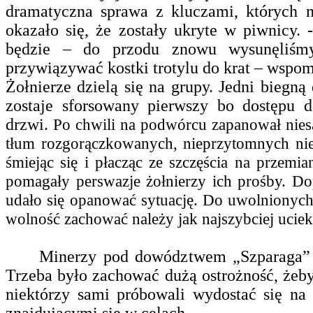
dramatyczna sprawa z kluczami, których n
okazało się, że zostały ukryte w piwnicy.
będzie – do przodu znowu wysunęliśmy
przywiązywać kostki trotylu do krat – wspom
Żołnierze dzielą się na grupy. Jedni biegn
zostaje sforsowany pierwszy bo dostępu d
drzwi.
Po chwili na podwórcu zapanował nies
tłum rozgorączkowanych, nieprzytomnych niew
śmiejąc się i płacząc ze szczęścia na przemi
pomagały perswazje żołnierzy ich prośby. D
udało się opanować sytuację. Do uwolnionych 
wolność zachować należy jak najszybciej uciek
Minerzy pod dowództwem „Szparaga” zab
Trzeba było zachować dużą ostrożność, żeby 
niektórzy sami próbowali wydostać się na