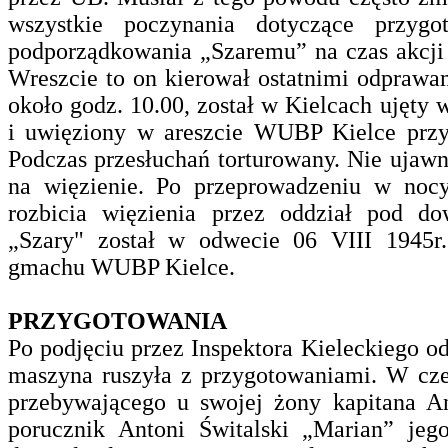
wszystkie poczynania dotyczące przyg
podporządkowania „Szaremu” na czas akcji
Wreszcie to on kierował ostatnimi odprawam
około godz. 10.00, został w Kielcach ujęty
i uwięziony w areszcie WUBP Kielce przy 
Podczas przesłuchań torturowany. Nie ujawni
na więzienie. Po przeprowadzeniu w nocy
rozbicia więzienia przez oddział pod 
„Szary" został w odwecie 06 VIII 1945
gmachu WUBP Kielce.
PRZYGOTOWANIA
Po podjęciu przez Inspektora Kieleckiego o
maszyna ruszyła z przygotowaniami. W cz
przebywającego u swojej żony kapitana A
porucznik Antoni Świtalski „Marian” jeg