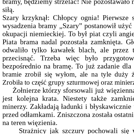
bramy, będziemy strzelać! Nie pozostawało 
siłą.
Szary krzyknął: Chłopcy ognia!
Pierwsze s
wysadzenia bramy „Szary” postanowił użyć 
okupacji niemieckiej. To był piat czyli ang
Piata brama nadal pozostała zamknięta. Gł
odwaliło tylko kawałek blach, ale przez 
przecisnąć. Trzeba więc było przygoto
bezpośrednio na bramę. To już zadanie dl
bramie zrobił się wyłom, ale na tyle duży
Zrobiła to część grupy szturmowej oraz minier
Żołnierze którzy sforsowali już więzienną 
jest kolejna krata. Niestety także zamkn
minerzy. Zakładają ładunki i błyskawicznie 
przed odłamkami. Z
niszczona została ostatni
na teren więzienia.
Strażnicy jak szczury pochowali się w