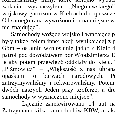
zadania wyznaczyłem „Niegolewskieg
wojskowy garnizon w Kielcach do opuszczen
Od samego rana wywożono ich na miejsce wy
nie znajdując”.
Samochody wożące wojsko i wracające pot
były także celem innej akcji wynikającej z
Góra – ostatnie wzniesienie jadąc z Kielc
patrol pod dowództwem por Włodzimierza D
je aby potem przewieźć oddziały do Kielc.
„Piżmowicz” – „Większość z nas ubra
opaskami o barwach narodowych. Prz
zatrzymywaliśmy i rekwirowaliśmy. Potem
dwóch naszych Jeden przy szoferze, a dr
samochody w wyznaczone miejsce”.
Łącznie zarekwirowano 14 aut należą
Zatrzymano kilka samochodów KBW, a takż