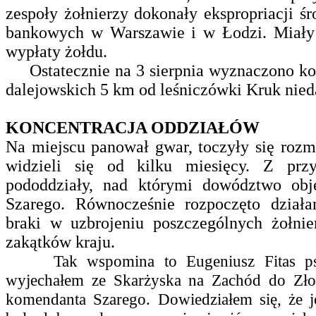
zespoły żołnierzy dokonały ekspropriacji 
bankowych w Warszawie i w Łodzi. Miały 
wypłaty żołdu.
Ostatecznie na 3 sierpnia wyznaczono konc
dalejowskich 5 km od leśniczówki Kruk nie
KONCENTRACJA ODDZIAŁÓW
Na miejscu panował gwar, toczyły się roz
widzieli się od kilku miesięcy. Z prz
pododdziały, nad którymi dowództwo obję
Szarego. Równocześnie rozpoczęto działa
braki w uzbrojeniu poszczególnych żołnier
zakątków kraju.
Tak wspomina to Eugeniusz Fitas ps. 
wyjechałem ze Skarżyska na Zachód do Zło
komendanta Szarego. Dowiedziałem się, że je