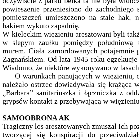
oczywiście z parku belka ta nie była widocz
powieszenie przeniesiono do zachodniego 
pomieszczeń umieszczono na stałe hak, n
hakiem wykuto zapadnię.
W kieleckim więzieniu aresztowani byli takż
w ślepym zaułku pomiędzy południową ś
murem. Ciała zamordowanych potajemnie g
Zagnańskiem. Od lata 1945 roku egzekucje 
Wiadomo, że niektóre wykonywano w lasach
O warunkach panujących w więzieniu, o a
należało ostrzec dowiadywała się krążąca 
„Barbara” sanitariuszka i łączniczka z od
grypsów kontakt z przebywającą w więzieniu 
SAMOOBRONA AK
Tragiczny los aresztowanych zmuszał ich po
tworzącej się konspiracji do przeciwdzia