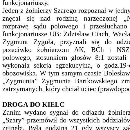
funkcjonariuszy.
Jeden z żołnierzy Szarego rozpoznał w jed
znęcał się nad rodziną narzeczonej „N
rozprawę sądu polowego i przesłuchano
funkcjonariusze UB: Zdzisław Ciach, Wacł
Zygmunt Zyguła, przyznali się do udzi
przeciwko żołnierzom AK, BCh i NSZ
polowego, stosunkiem głosów 8:1 zostali
wykonała sekcja egzekucyjna, o godz.19
obozowiska. W tym samym czasie Bolesław 
„Zygmunta” Zygmunta Bartkowskiego zmu
zatrzymanych, który chciał uciec (prawdopo
DROGA DO KIELC
Zanim wydano sygnał do odjazdu żołnierze
„Szary” przemówił do wszystkich oddziałów
zginęła.
Była godzina 21 gdy wszyscy za