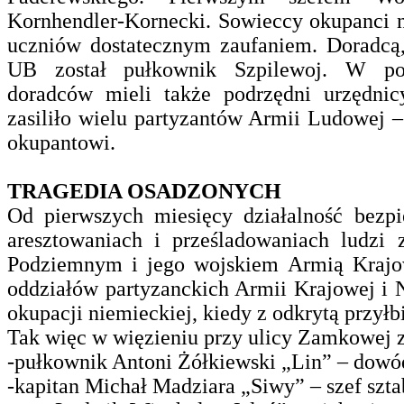
Kornhendler-Kornecki. Sowieccy okupanci n
uczniów dostatecznym zaufaniem. Doradcą
UB został pułkownik Szpilewoj. W poc
doradców mieli także podrzędni urzędnic
zasiliło wielu partyzantów Armii Ludowej
okupantowi.
TRAGEDIA OSADZONYCH
Od pierwszych miesięcy działalność bezp
aresztowaniach i prześladowaniach ludzi
Podziemnym i jego wojskiem Armią Kraj
oddziałów partyzanckich Armii Krajowej i 
okupacji niemieckiej, kiedy z odkrytą przyłb
Tak więc w więzieniu przy ulicy Zamkowej 
-pułkownik Antoni Żółkiewski „Lin” – dowó
-kapitan Michał Madziara „Siwy” – szef szta