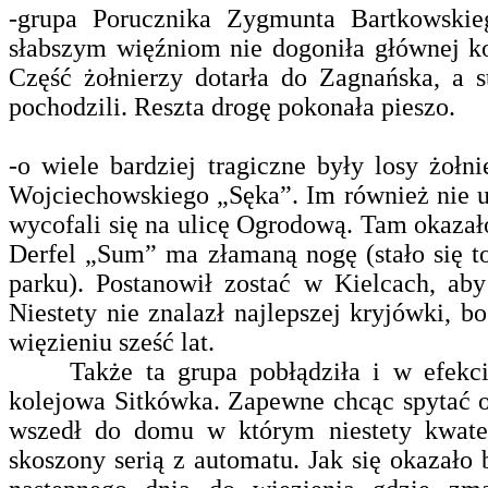
-grupa Porucznika Zygmunta Bartkowski
słabszym więźniom nie dogoniła głównej k
Część żołnierzy dotarła do Zagnańska, a 
pochodzili. Reszta drogę pokonała pieszo.
-o
wiele bardziej tragiczne były losy żołn
Wojciechowskiego „Sęka”. Im również nie u
wycofali się na ulicę Ogrodową. Tam okazało
Derfel „Sum” ma złamaną nogę (stało się t
parku). Postanowił zostać w Kielcach, ab
Niestety nie znalazł najlepszej kryjówki, b
więzieniu sześć lat.
Także ta grupa pobłądziła i w efekcie ż
kolejowa Sitkówka. Zapewne chcąc spytać 
wszedł do domu w którym niestety kwater
skoszony serią z automatu. Jak się okazało 