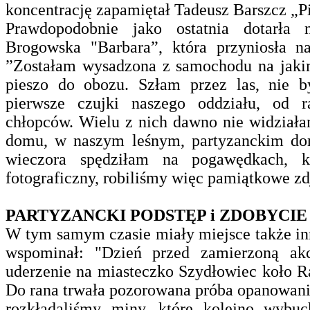
koncentrację zapamiętał Tadeusz Barszcz „P
Prawdopodobnie jako ostatnia dotarła 
Brogowska "Barbara”, która przyniosła n
”Zostałam wysadzona z samochodu na jakim
pieszo do obozu. Szłam przez las, nie b
pierwsze czujki naszego oddziału, od 
chłopców. Wielu z nich dawno nie widziała
domu, w naszym leśnym, partyzanckim dom
wieczora spędziłam na pogawędkach, k
fotograficzny, robiliśmy więc pamiątkowe zd
PARTYZANCKI PODSTĘP i ZDOBYC
W tym samym czasie miały miejsce także inne
wspominał: "Dzień przed zamierzoną akc
uderzenie na miasteczko Szydłowiec koło R
Do rana trwała pozorowana próba opanowani
rozkładaliśmy miny, które kolejno wybuc