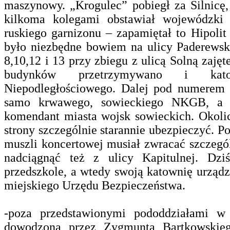
maszynowy. „Krogulec” pobiegł za Silnicę,
kilkoma kolegami obstawiał wojewódzki 
ruskiego garnizonu – zapamiętał to Hipol
było niezbędne bowiem na ulicy Paderews
8,10,12 i 13 przy zbiegu z ulicą Solną zaję
budynków przetrzymywano i kato
Niepodległościowego.
Dalej pod numerem 2
samo krwawego, sowieckiego NKGB, a 
komendant miasta wojsk sowieckich.
Okolic
strony szczególnie starannie ubezpieczyć.
Po
muszli koncertowej musiał zwracać szczegó
nadciągnąć też z ulicy Kapitulnej. Dz
przedszkole, a wtedy swoją katownię urząd
miejskiego Urzędu Bezpieczeństwa.
-p
oza przedstawionymi pododdziałami w 
dowodzona przez Zygmunta Bartkowskie