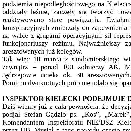
podziemia niepodległościowego na Kieleccz
oddziały leśnie, zaczęły się tworzyć now
reaktywowano stare powiązania. Działani
konspiracyjnych zmierzały do zapewnienia 
na walce z grupami operacyjnymi sił represj
funkcjonariuszy reżimu. Najważniejszy z
aresztowanych już kolegów.
Tak więc 10 marca z sandomierskiego wi
zewnątrz – ponad 100 żołnierzy AK. M
Jędrzejowie ucieka ok. 30 aresztowanych
Pomimo dwukrotnych prób nie udało się opa
INSPEKTOR KIELECKI PODEJMUJE 
Dziś wiemy już z całą pewnością, że decyzj
podjął Stefan Gądzio ps. „Kos”, „Marek”
Komendantem Inspektoratu NIE/DSZ Kielc
przez UB. Musiał z tego powodu często zm