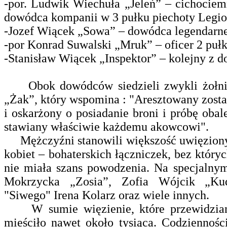
-por. Ludwik Wiechuła „Jeleń” – cichociem
dowódca kompanii w 3 pułku piechoty Leg
-Jozef Wiącek „Sowa” – dowódca legendarn
-por Konrad Suwalski „Mruk” – oficer 2 puł
-Stanisław Wiącek „Inspektor” – kolejny z 
Obok dowódców siedzieli zwykli żołnie
„Żak”, który wspomina : "Aresztowany zost
i oskarżony o posiadanie broni i próbę oba
stawiany właściwie każdemu akowcowi".
Mężczyźni stanowili większość uwięzionyc
kobiet – bohaterskich łączniczek, bez który
nie miała szans powodzenia. Na specjalny
Mokrzycka „Zosia”, Zofia Wójcik „Kud
"Siwego" Irena Kolarz oraz wiele innych.
W sumie więzienie, które przewidzian
mieściło nawet około tysiąca. Codziennośc