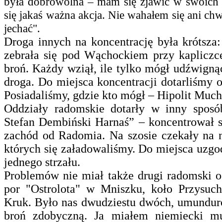
była dobrowolna – mam się zjawić w swoich r
się jakaś ważna akcja. Nie wahałem się ani c
jechać".
Droga innych na koncentrację była krótsza
zebrała się pod Wąchockiem przy kaplicz
broń. Każdy wziął, ile tylko mógł udźwignąć
droga. Do miejsca koncentracji dotarliśmy
Posiadaliśmy, gdzie kto mógł – Hipolit Muc
Oddziały radomskie dotarły w inny sposó
Stefan Dembiński Harnaś” – koncentrował 
zachód od Radomia. Na szosie czekały na 
których się załadowaliśmy. Do miejsca uzg
jednego strzału.
Problemów nie miał także drugi radomski o
por "Ostrolota" w Mniszku, koło Przysuc
Kruk. Było nas dwudziestu dwóch, umundur
broń zdobyczną. Ja miałem niemiecki m