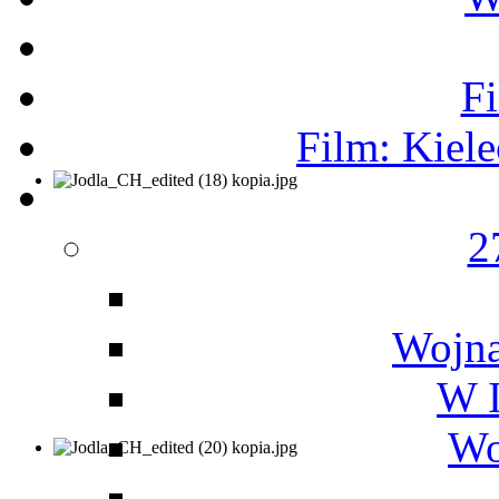
F
Film: Kiel
2
Wojna
W I
Wo