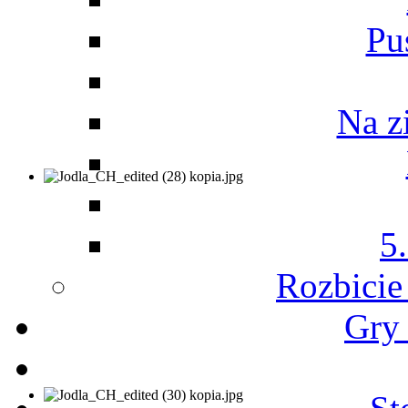
Pu
Na z
5
Rozbicie
Gry