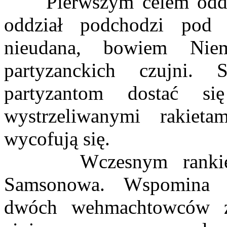
Pierwszym celem oddzia
oddział podchodzi pod 
nieudana, bowiem Nie
partyzanckich czujni.
partyzantom dostać s
wystrzeliwanymi rakiet
wycofują się.
Wczesnym rankiem 5
Samsonowa. Wspomina d
dwóch wehmachtowców zn