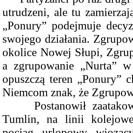
utrudzeni, ale tu zamierza
„Ponury” podejmuje decyz
swojego działania. Zgrupo
okolice Nowej Słupi, Zgru
a zgrupowanie „Nurta” w
opuszczą teren „Ponury” c
Niemcom znak, że Zgrupowani
Postanowił zaatakować 
Tumlin, na linii kolejow
pociąg urlopowy wiozący