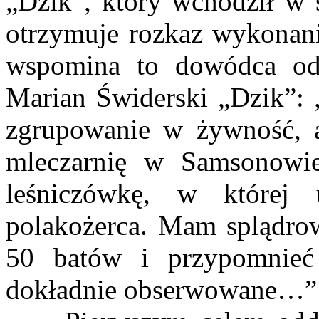
„Dzik”, który wchodził w 
otrzymuje rozkaz wykonan
wspomina to dowódca od
Marian Świderski „Dzik”: 
zgrupowanie w żywność, a
mleczarnię w Samsonowi
leśniczówkę, w której u
polakożerca. Mam splądrow
50 batów i przypomnieć
dokładnie obserwowane…”