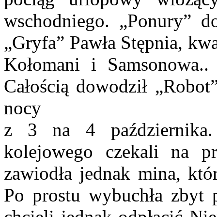
wschodniego. „Ponury” do
„Gryfa” Pawła Stępnia, kwa
Kołomani i Samsonowa.. S
Całością dowodził „Robot”
nocy
z 3 na 4 października.
kolejowego czekali na pr
zawiodła jednak mina, któ
Po prostu wybuchła zbyt p
chcieli jednak odpłacić N