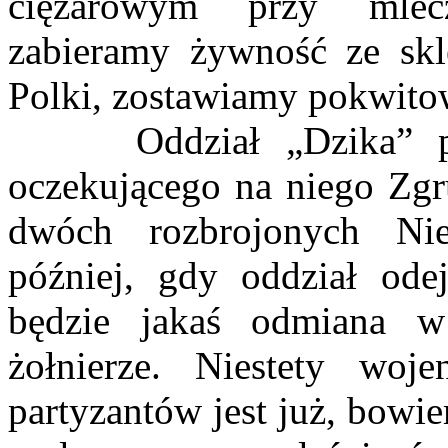
ciężarowym przy mlecz
zabieramy żywność ze sk
Polki, zostawiamy pokwito
Oddział „Dzika” po 
oczekującego na niego Zgr
dwóch rozbrojonych Ni
później, gdy oddział ode
będzie jakaś odmiana w
żołnierze. Niestety woj
partyzantów jest już, bow