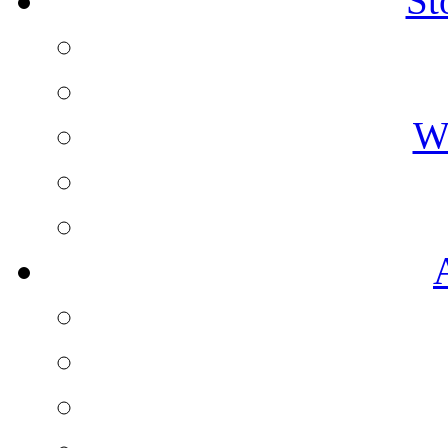
St
Wz