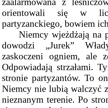
zaalarmowana z leśniczó
orientowali się w lic
partyzanckiego, bowiem ich
Niemcy wjeżdżają na par
dowodzi „Jurek” Wład
zaskoczeni ogniem, ale z
Odpowiadają strzałami. T
stronie partyzantów. To o
Niemcy nie lubią walczyć 
nieznanym terenie. Po stro