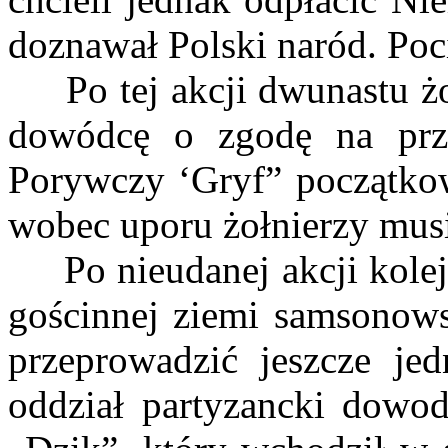
doznawał Polski naród. Poci
Po tej akcji dwunastu żoł
dowódcę o zgodę na prze
Porywczy ‘Gryf” początkowo
wobec uporu żołnierzy musi
Po nieudanej akcji kolejo
gościnnej ziemi samsonows
przeprowadzić jeszcze je
oddział partyzancki dowo