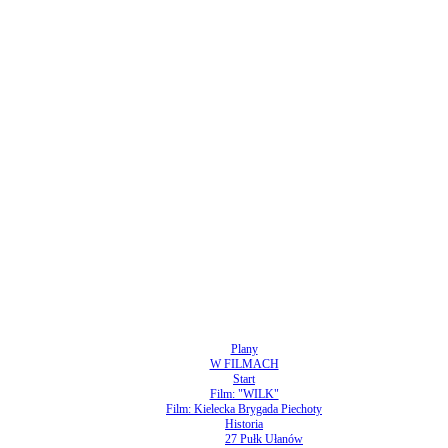
Plany
W FILMACH
Start
Film: "WILK"
Film: Kielecka Brygada Piechoty
Historia
27 Pułk Ułanów