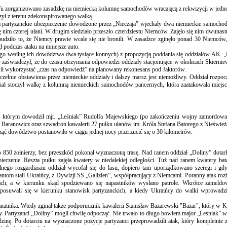
 Tu zorganizowano zasadzkę na niemiecką kolumnę samochodów wracającą z rekwizycji w jedn
zył z terenu zdekonspirowanego walką.
artyzanckie ubezpieczenie dowodzone przez „Nieczaja” wjechały dwa niemieckie samochody
 nim czterej ułani. W drugim siedziało przeszło czterdziestu Niemców. Zajęło się nim dwunas
zbudziło to, że Niemcy prawie wcale się nie bronili. W zasadzce zginęło ponad 30 Niemców,
gł podczas ataku na mniejsze auto.
ącego według ich dowództwa dwa tysiące konnych) z propozycją poddania się oddziałów AK. „
zaświadczył, że do czasu otrzymania odpowiedzi oddziały stacjonujące w okolicach Skiernie
owił wykorzystać „czas na odpowiedź” na planowany rekonesans pod Jaktorów.
zelnie obstawiona przez niemieckie oddziały i dalszy marsz jest niemożliwy. Oddział rozpoc
iał stoczył walkę z kolumną niemieckich samochodów pancernych, która zaatakowała miejsc
K, którym dowodził mjr. „Leśniak” Rudolfa Majewskiego (po zakończeniu wojny zamordow
 z Baranowicz oraz szwadron kawalerii 27 pułku ułanów im. Króla Stefana Batorego z Nieśwież
ząć dowództwo postanowiło w ciągu jednej nocy przerzucić się o 30 kilometrów.
oło 850 żołnierzy, bez przeszkód pokonał wyznaczoną trasę. Nad ranem oddział „Doliny” dotar
. Reszta pułku zajęła kwatery w niedalekiej odległości. Tuż nad ranem kwatery batal
lnego rozgardiaszu oddział wycofał się do lasu, dopiero tam uporządkowano szeregi i gdy
zantom stali Ukraińcy, z Dywizji SS „Galizien”, współpracujący z Niemcami. Poranny atak roz
kach, a w kierunku skąd spodziewano się napastników wysłano patrole. Wkrótce zameldow
li posuwali się w kierunku stanowisk partyzanckich, a kiedy Ukraińcy do walki wprowadzil
natnika. Wtedy zginął także podporucznik kawalerii Stanisław Bazarewski "Bazar", który w
. Partyzanci „Doliny” mogli chwilę odpocząć. Nie trwało to długo bowiem major „Leśniak” w
zinę. Po dotarciu na wyznaczone pozycje partyzanci przeprowadzili atak, który kompletnie