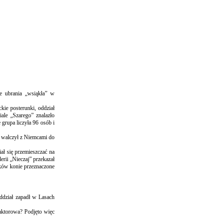
e ubrania „wsiąkła” w
kie posterunki, oddział
ale „Szarego” znalazło
grupa liczyła 96 osób i
o walczył z Niemcami do
ał się przemieszczać na
rii „Nieczaj” przekazał
ków konie przeznaczone
oddział zapadł w Lasach
aktorowa? Podjęto więc