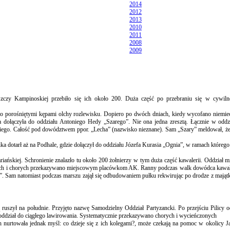
2014
2012
2013
2010
2011
2008
2009
zczy Kampinoskiej przebiło się ich około 200. Duża część po przebraniu się w cywiln
to porośniętymi kępami olchy rozlewisku. Dopiero po dwóch dniach, kiedy wycofano niemiec
a dołączyła do oddziału Antoniego Hedy „Szarego”. Nie ona jedna zresztą. Łącznie w oddzi
iego. Całość pod dowództwem ppor. „Lecha” (nazwisko nieznane). Sam „Szary” meldował, że 
 dotarł aż na Podhale, gdzie dołączył do oddziału Józefa Kurasia „Ognia”, w ramach któreg
kiej. Schronienie znalazło tu około 200 żołnierzy w tym duża część kawalerii. Oddział mi
annych i chorych przekazywano miejscowym placówkom AK. Ranny podczas walk dowódca kawale
m natomiast podczas marszu zajął się odbudowaniem pułku rekwirując po drodze z mająt
ruszył na południe. Przyjęto nazwę Samodzielny Oddział Partyzancki. Po przejściu Pilicy 
ddział do ciągłego lawirowania. Systematycznie przekazywano chorych i wycieńczonych
 nurtowała jednak myśl: co dzieje się z ich kolegami?, może czekają na pomoc w okolicy J