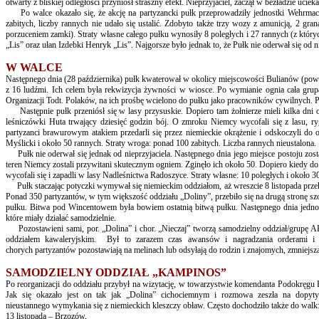
otwarty z bliskiej odległości przyniósł straszny efekt. Nieprzyjaciel, zaczął w bezładzie uciek
Po walce okazało się, że akcję na partyzancki pułk przeprowadziły jednostki Wehrmach
zabitych, liczby rannych nie udało się ustalić. Zdobyto także trzy wozy z amunicją, 2 gr
porzuceniem zamki). Straty własne całego pułku wynosiły 8 poległych i 27 rannych (z który
„Lis” oraz ułan
Izdebki Henryk „Lis”.
Najgorsze było jednak to, że Pułk nie oderwał się od ni
W WALCE
Następnego dnia (28 października) pułk kwaterował w okolicy miejscowości Bulianów (powi
z 16 ludźmi. Ich celem była rekwizycja żywności w wiosce. Po wymianie ognia cała gru
Organizacji Todt. Polaków, na ich prośbę wcielono do pułku jako pracowników cywilnych. 
Następnie pułk przeniósł się w lasy przysuskie. Dopiero tam żołnierze mieli kilka dni o
leśniczówki Huta trwający dziesięć godzin bój. O zmroku Niemcy wycofali się z lasu, r
partyzanci brawurowym atakiem przedarli się przez niemieckie okrążenie i odskoczyli do 
Myślicki i około 50 rannych. Straty wroga: ponad 100 zabitych. Liczba rannych nieustalona.
Pułk nie oderwał się jednak od nieprzyjaciela. Następnego dnia jego miejsce postoju zosta
teren Niemcy zostali przywitani skutecznym ogniem. Zginęło ich około 50. Dopiero kiedy do
wycofali się i zapadli w lasy Nadleśnictwa Radoszyce. Straty własne: 10 poległych i około 3
Pułk staczając potyczki wymywał się niemieckim oddziałom, aż wreszcie 8 listopada prze
Ponad 350 partyzantów, w tym większość oddziału „Doliny”, przebiło się na drugą stronę szos
pułku. Bitwa pod Wincentowem była bowiem ostatnią bitwą pułku. Następnego dnia jednost
które miały działać samodzielnie.
Pozostawieni sami, por. „Dolina” i chor. „Nieczaj” tworzą samodzielny oddział/grupę
oddziałem kawaleryjskim. Był to zarazem czas awansów i nagradzania orderami i o
chorych partyzantów pozostawiają na melinach lub odsyłają do rodzin i znajomych, zmniejsz
SAMODZIELNY ODDZIAŁ „KAMPINOS”
Po reorganizacji do oddziału przybył na wizytację, w towarzystwie komendanta Podokrę
Jak się okazało jest on tak jak „Dolina” cichociemnym i rozmowa zeszła na dopyty
nieustannego wymykania się z niemieckich kleszczy obław. Często dochodziło także do walk
13 listopada – Brzozów,