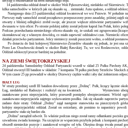
decyzję o rekonesansie na teren niedawnego boju.
14 października oddział dotarł w okolice Woli Pękoszewskiej, niedaleko od Skierniewic.
kilka samochodów w których jak się okazało są… ziemniaki. Auta spalono, a oddział odskoc
Następnego dnia (15 października) oddział kwaterował we wsi Pniowie. W południe na p
Pierwszy mały samochód został początkowo przepuszczony przez zasadzkę, później zajęli się
otwarty z bliskiej odległości zrobił swoje, ale jeszcze większe zdziwienie partyzantów w
dwunastu w tym oficer. Po stronie polskiej zabity został jedynie kapral Jan Polak, który pole
Podczas przesłuchania niemieckiego oficera okazało się, że szukali oni zgrupowania (licz
skontaktować się z własnym dowódcą, co miało zapewnić oddziałowi czas. Niemiecki oficer 
działań przeciwko partyzantom. Jeńcy niemieccy zostali puszczeni wolno, a oddział postan
Po dotarciu do linii kolejowej Skierniewice-Żyrardów okazało się jednak, że jest ona szc
Przez Las Osuchowski dotarli w okolice Białej Rawskiej. Tu, we wsi Rosławowice, oddz
Oddział odskoczył jeszcze bardziej na południe.
NA ZIEMI ŚWIĘTOKRZYSKIEJ
24 października Samodzielny Oddział Partyzancki wszedł w skład 25 Pułku Piechoty A
Oddział stworzył III batalion w składzie: 7 kompania 78 pułku piechoty Strzelców Słuckich
W tym czasie 25 pp prowadził w okolicy Drzewicy ciężkie walki i aby dać żołnierzom odpoc
BIAŁY ŁUG
W straży przedniej szedł III batalion dowodzony przez „Dolinę”. Pułk, liczący łącznie ok
Ług, niedaleko od Radoszyc i rozłożył się na kwaterach. Wystawiono ubezpieczenie
zaatakowane przez nieprzyjaciela, który przeszedł pomiędzy ubezpieczeniami. Wśród ogó
zaatakowano nieprzyjaciela zajętego szykowaniem posiłku. Jak się okazało naprzeciw party
zadano duże straty. Oddział „Doliny” zajął następnie stanowiska na piaszczystych gór
kolejny nieprzyjacielski oddział. Został on ostrzelany, ale pomimo to napastnicy powo
partyzantów stała się bardzo zła.
„Dolina” zarządził odwrót. To właśnie podczas niego został ranny odłamkami pocisku gra
szwadronu zwiadu konnego. Na szczęście ze wsparciem przybyła jednak z kompanii piechoty
obszedł niemieckie pozycje i zaatakował wrogów od tyłu. Okrężna droga trwała ponad god