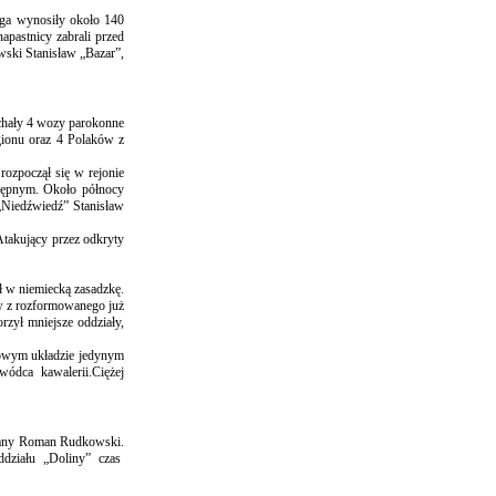
oga wynosiły około 140
apastnicy zabrali przed
wski Stanisław „Bazar”,
echały 4 wozy parokonne
gionu oraz 4 Polaków z
rozpoczął się w rejonie
stępnym. Około północy
 „Niedźwiedź” Stanisław
Atakujący przez odkryty
ł w niemiecką zasadzkę.
łów z rozformowanego już
zył mniejsze oddziały,
nowym układzie jedynym
ódca kawalerii.Ciężej
owany Roman Rudkowski.
ddziału „Doliny” czas