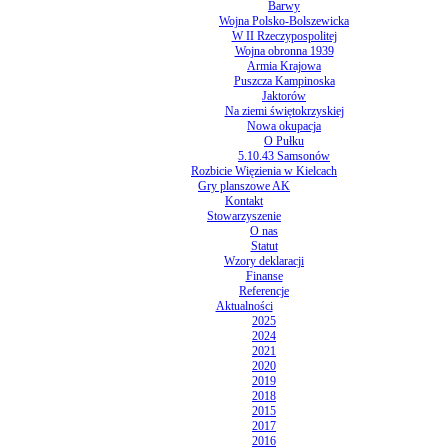
Barwy
Wojna Polsko-Bolszewicka
W II Rzeczypospolitej
Wojna obronna 1939
Armia Krajowa
Puszcza Kampinoska
Jaktorów
Na ziemi świętokrzyskiej
Nowa okupacja
O Pułku
5.10.43 Samsonów
Rozbicie Więzienia w Kielcach
Gry planszowe AK
Kontakt
Stowarzyszenie
O nas
Statut
Wzory deklaracji
Finanse
Referencje
Aktualności
2025
2024
2021
2020
2019
2018
2015
2017
2016