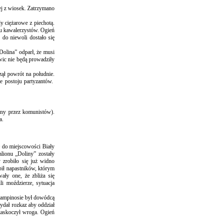
ej z wiosek. Zatrzymano
 ciężarowe z piechotą.
tu kawalerzystów. Ogień
 do niewoli dostało się
Dolina” odparł, że musi
wic nie będą prowadziły
zął powrót na południe.
e postoju partyzantów.
any przez komunistów).
a.
ł do miejscowości Biały
ionu „Doliny” zostały
 zrobiło się już widno
bił napastników, którym
ały one, że zbliża się
i moździerze, sytuacja
 Kampinosie był dowódcą
ydał rozkaz aby oddział
 zaskoczył wroga. Ogień