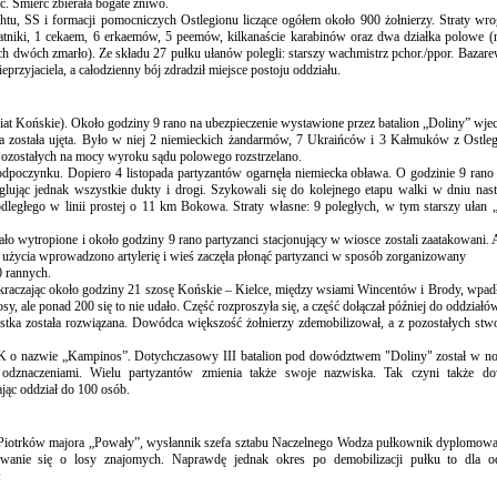
ać. Śmierć zbierała bogate żniwo.
tu, SS i formacji pomocniczych Ostlegionu liczące ogółem około 900 żołnierzy. Straty wr
anatniki, 1 cekaem, 6 erkaemów, 5 peemów, kilkanaście karabinów oraz dwa działka polowe (n
ch dwóch zmarło). Ze składu 27 pułku ułanów polegli: starszy
wachmistrz pchor./ppor. Bazare
eprzyjaciela, a całodzienny bój zdradził miejsce postoju oddziału.
at Końskie). Około godziny 9 rano na ubezpieczenie wystawione przez batalion „Doliny” wj
pa została ujęta. Było w niej 2 niemieckich żandarmów, 7 Ukraińców i 3 Kałmuków z Ostle
Pozostałych na mocy wyroku sądu polowego rozstrzelano.
dpoczynku. Dopiero 4 listopada partyzantów ogarnęła niemiecka obława. O godzinie 9 rano 
yglując jednak wszystkie dukty i drogi. Szykowali się do kolejnego etapu walki w dniu na
odległego w linii prostej o 11 km Bokowa. Straty własne: 9 poległych, w tym starszy ułan
ło wytropione i około godziny 9 rano partyzanci stacjonujący w wiosce zostali zaatakowani. 
 użycia wprowadzono artylerię i wieś zaczęła płonąć partyzanci w sposób zorganizowany
0 rannych.
kraczając około godziny 21 szosę Końskie – Kielce, między wsiami Wincentów i Brody, wpad
y, ale ponad 200 się to nie udało. Część rozproszyła się, a część dołączał później do oddzia
ka została rozwiązana. Dowódca większość żołnierzy zdemobilizował, a z pozostałych stwor
 AK o nazwie „Kampinos”. Dotychczasowy III batalion pod dowództwem "Doliny" został w 
dznaczeniami. Wielu partyzantów zmienia także swoje nazwiska. Tak czyni także dow
ając oddział do 100 osób.
gu Piotrków majora „Powały”, wysłannik szefa sztabu Naczelnego Wodza pułkownik dyplom
wanie się o losy znajomych. Naprawdę jednak okres po demobilizacji pułku to dla o
: