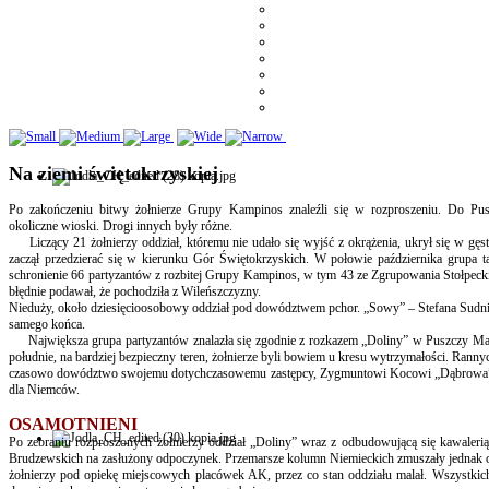
Na ziemi świętokrzyskiej
Po zakończeniu bitwy żołnierze Grupy Kampinos znaleźli się w rozproszeniu. Do Pus
okoliczne wioski. Drogi innych były różne.
Liczący 21 żołnierzy oddział, któremu nie udało się wyjść z okrążenia, ukrył się w gęs
zaczął przedzierać się w kierunku Gór Świętokrzyskich. W połowie października grupa t
schronienie 66 partyzantów z rozbitej Grupy Kampinos, w tym 43 ze Zgrupowania Stołpeck
błędnie podawał, że pochodziła z Wileńszczyzny.
Nieduży, około dziesięcioosobowy oddział pod dowództwem pchor. „Sowy” – Stefana Sudnika
samego końca.
Największa grupa partyzantów znalazła się zgodnie z rozkazem „Doliny” w Puszczy Mariańs
południe, na bardziej bezpieczny teren, żołnierze byli bowiem u kresu wytrzymałości. R
czasowo dowództwo swojemu dotychczasowemu zastępcy, Zygmuntowi Kocowi „Dąbrowa”. Sa
dla Niemców.
OSAMOTNIENI
Po zebraniu rozproszonych żołnierzy oddział „Doliny” wraz z odbudowującą się kawalerią 
Brudzewskich na zasłużony odpoczynek. Przemarsze kolumn Niemieckich zmuszały jednak o
żołnierzy pod opiekę miejscowych placówek AK, przez co stan oddziału malał. Wszystkich