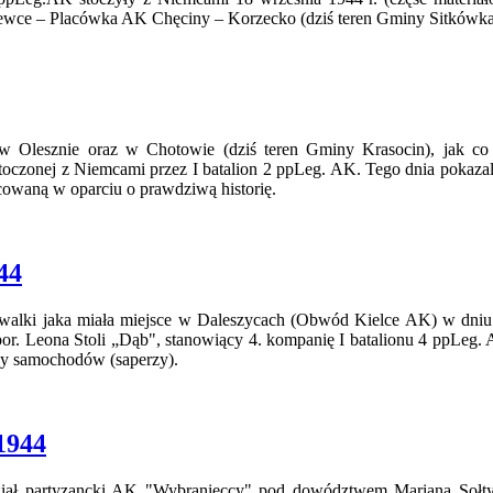
zewce – Placówka AK Chęciny – Korzecko (dziś teren Gminy Sitkówk
Olesznie oraz w Chotowie (dziś teren Gminy Krasocin), jak co 
stoczonej z Niemcami przez I batalion 2 ppLeg. AK. Tego dnia pokazal
cowaną w oparciu o prawdziwą historię.
44
lki jaka miała miejsce w Daleszycach (Obwód Kielce AK) w dniu 7
or. Leona Stoli „Dąb", stanowiący 4. kompanię I batalionu 4 ppLeg. 
ny samochodów (saperzy).
1944
 partyzancki AK "Wybranieccy" pod dowództwem Mariana Sołtys