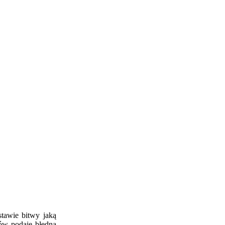
stawie bitwy jaką
ów podaje błędną