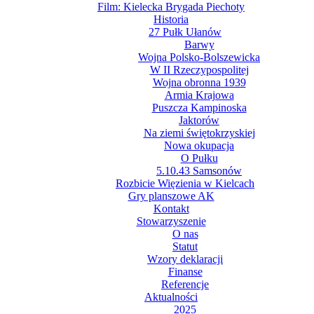
Film: Kielecka Brygada Piechoty
Historia
27 Pułk Ułanów
Barwy
Wojna Polsko-Bolszewicka
W II Rzeczypospolitej
Wojna obronna 1939
Armia Krajowa
Puszcza Kampinoska
Jaktorów
Na ziemi świętokrzyskiej
Nowa okupacja
O Pułku
5.10.43 Samsonów
Rozbicie Więzienia w Kielcach
Gry planszowe AK
Kontakt
Stowarzyszenie
O nas
Statut
Wzory deklaracji
Finanse
Referencje
Aktualności
2025