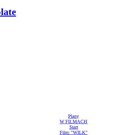
late
Plany
W FILMACH
Start
Film: "WILK"