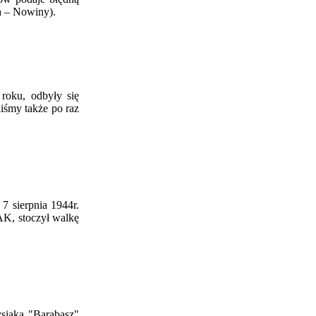
a – Nowiny).
roku, odbyły się
iśmy także po raz
 sierpnia 1944r.
AK, stoczył walkę
iaka "Barabasz"