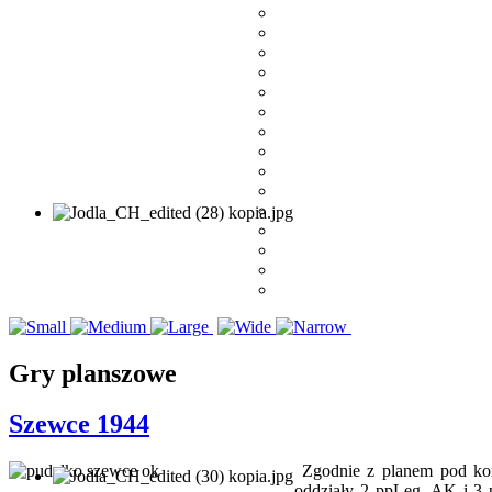
Gry planszowe
Szewce 1944
Zgodnie z planem pod koni
oddziały 2 ppLeg. AK i 3 