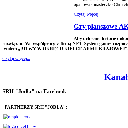
opanował miasteczko Chmielnik
Czytaj więcej...
Gry planszowe A
Aby uchronić historię doko
rozwiązań. We współpracy z firmą NET System games rozpoczę
tytułem „BITWY W OKRĘGU KIELCE ARMII KRAJOWEJ"
Czytaj więcej...
Kanał
SRH "Jodła" na Facebook
PARTNERZY SRH "JODŁA":