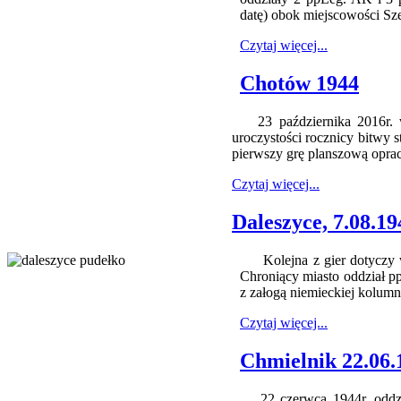
datę) obok miejscowości S
Czytaj więcej...
Chotów 1944
23 października 2016r. w 
uroczystości rocznicy bitwy 
pierwszy grę planszową opra
Czytaj więcej...
Daleszyce, 7.08.19
Kolejna z gier dotyczy wa
Chroniący miasto oddział pp
z załogą niemieckiej kolum
Czytaj więcej...
Chmielnik 22.06.
22 czerwca 1944r. oddział