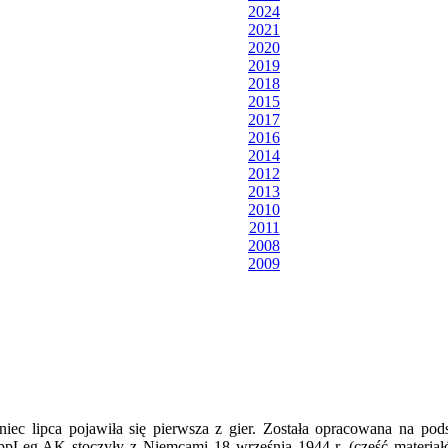
2024
2021
2020
2019
2018
2015
2017
2016
2014
2012
2013
2010
2011
2008
2009
ec lipca pojawiła się pierwsza z gier. Została opracowana na pod
ppLeg.AK stoczyły z Niemcami 18 września 1944 r. (część materiał