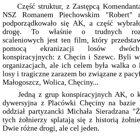
Część struktur, z Zastępcą Komendant
NSZ Romanem Piechowskim "Robert" n
podporządkowało się AK, a część wybrał
drogę. To właśnie o trudnych ro
scaleniowych jest ten film, który przedsta
pomocą ekranizacji losów dwóc
konspiracyjnych: z Chęcin i Szewc. Byli 
organizacjach, ale ich celem była walka o
losy i tragiczne zarazem bo związane z pacy
Małogoszcz, Wolica, Chęciny...
Jedną z grup konspiracyjnych AK, o kt
dywersyjna z Placówki Chęciny na bazie 
oddział partyzancki Michała Sieradzana "Ż
tych żołnierzy splatają się z historią żołn
Dwie różne drogi, ale cel jeden.