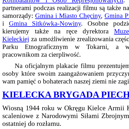
partnerami podczas realizacji filmu są także n
samorządy:
Gmina i Miasto Chęciny
,
Gmina P
i
Gmina Sitkówka-Nowiny
. Osobne podzi
kierujemy także na ręce dyrektora
Muz
Kieleckiej
za umożliwienie zrealizowania częśc
Parku Etnograficznym w Tokarni, a w
pracownikom za cierpliwość.
Na oficjalnym plakacie filmu prezentujemy
osoby które swoim zaangażowaniem przyczyni
wam pamięć o bohaterach naszej ziemi nie zag
KIELECKA BRYGADA PIEC
Wiosną 1944 roku w Okręgu Kielce Armii 
scaleniowe z Narodowymi Siłami Zbrojnymi
ostatniej do rozłamu.