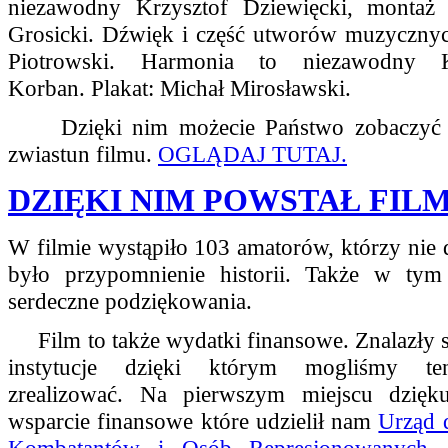
niezawodny Krzysztof Dziewięcki, montaż
Grosicki. Dźwięk i część utworów muzyczny
Piotrowski. Harmonia to niezawodny K
Korban. Plakat: Michał Mirosławski.
Dzięki nim możecie Państwo zobaczyć o
zwiastun filmu.
OGLĄDAJ TUTAJ.
DZIĘKI NIM POWSTAŁ FIL
W filmie wystąpiło 103 amatorów, którzy nie d
było przypomnienie historii. Także w ty
serdeczne podziękowania.
Film to także wydatki finansowe. Znalazły s
instytucje dzięki którym mogliśmy t
zrealizować. Na pierwszym miejscu dzięk
wsparcie finansowe które udzielił nam
Urząd 
Kombatantów i Osób Represjonowanych
.