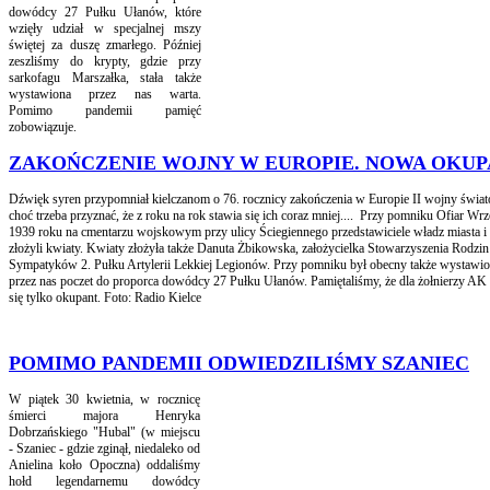
dowódcy 27 Pułku Ułanów, które
wzięły udział w specjalnej mszy
świętej za duszę zmarłego. Później
zeszliśmy do krypty, gdzie przy
sarkofagu Marszałka, stała także
wystawiona przez nas warta.
Pomimo pandemii pamięć
zobowiązuje.
ZAKOŃCZENIE WOJNY W EUROPIE. NOWA OKUP
Dźwięk syren przypomniał kielczanom o 76. rocznicy zakończenia w Europie II wojny świa
choć trzeba przyznać, że z roku na rok stawia się ich coraz mniej.... Przy pomniku Ofiar Wrz
1939 roku na cmentarzu wojskowym przy ulicy Ściegiennego przedstawiciele władz miasta i
złożyli kwiaty. Kwiaty złożyła także Danuta Żbikowska, założycielka Stowarzyszenia Rodzin
Sympatyków 2. Pułku Artylerii Lekkiej Legionów. Przy pomniku był obecny także wystawi
przez nas poczet do proporca dowódcy 27 Pułku Ułanów. Pamiętaliśmy, że dla żołnierzy AK 
się tylko okupant. Foto: Radio Kielce
POMIMO PANDEMII ODWIEDZILIŚMY SZANIEC
W piątek 30 kwietnia, w rocznicę
śmierci majora Henryka
Dobrzańskiego "Hubal" (w miejscu
- Szaniec - gdzie zginął, niedaleko od
Anielina koło Opoczna) oddaliśmy
hołd legendarnemu dowódcy