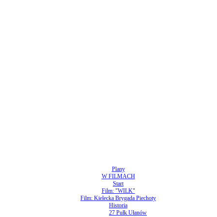
Plany
W FILMACH
Start
Film: "WILK"
Film: Kielecka Brygada Piechoty
Historia
27 Pułk Ułanów