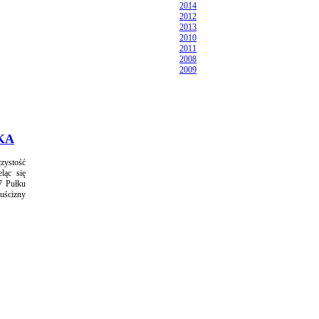
2014
2012
2013
2010
2011
2008
2009
KA
zystość
ląc się
7 Pułku
puścizny