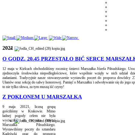
2021
O GODZ. 20.45 PRZESTAŁO BIĆ SERCE MARSZAŁ
12 maja w Kielcach obchodziliśmy rocznicę śmierci Marszałka Józefa Piłsudskiego. Uroc
zjednoczyła środowiska niepodległościowe, które wspólnie wzięły w nich udział dzie
zadaniami. Tradycyjnie nasze stowarzyszenie wystawiło poczet do proporca dowódcy 2
Ułanów oraz sekcję do salwy honorowej. Pamięć o Marszałku i odwoływanie się do jego s
to nie tylko słowa, za tym muszą iść czyny!
Z POKŁONEM U MARSZAŁKA
9 maja 20121, liczną grupą
gościliśmy w Krakowie. Mimo
ładnej pogody celem nie była
wycieczka, ale rocznica śmierci
Marszałka Piłsudskiego.
Wystawiliśmy poczty do sztandaru
Kadrówki oraz do proporca