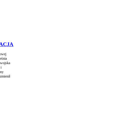
ACJA
towej
eśnia
 wojska
 i
ony
zmienił