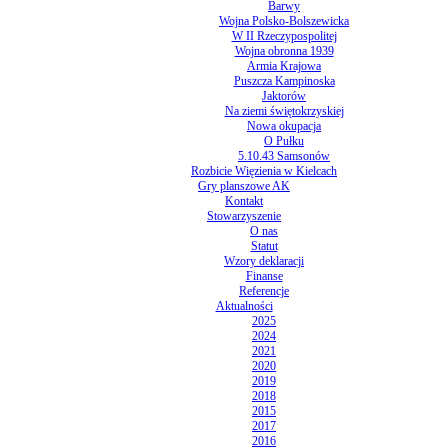
Barwy
Wojna Polsko-Bolszewicka
W II Rzeczypospolitej
Wojna obronna 1939
Armia Krajowa
Puszcza Kampinoska
Jaktorów
Na ziemi świętokrzyskiej
Nowa okupacja
O Pułku
5.10.43 Samsonów
Rozbicie Więzienia w Kielcach
Gry planszowe AK
Kontakt
Stowarzyszenie
O nas
Statut
Wzory deklaracji
Finanse
Referencje
Aktualności
2025
2024
2021
2020
2019
2018
2015
2017
2016