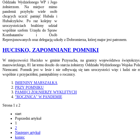
Oddziału Wydzielonego WP i Jego
żołnierzom. Na miejsce mimo
pandemii przybyło wiele osób
chcących uczcić pamięć Hubala i
Hubalczyków. Po raz kolejny w
uroczystościach braliśmy udział
wspólnie szefem Urzędu do Spraw
Kombatantów i Osób
Represjonowanych oraz delegacją szkoły z Dobromierza, której major jest patronem.
HUCISKO, ZAPOMNIANE POMNIKI
W miejscowości Hucisko w gminie Przysucha, na granicy województwa świętokrzys
mazowieckiego, 81 lat temu doszło do starcia żołnierzy Oddziału Wydzielonego Wojska Pols
Niemcami. Pomnik jest w lesie i nie odbywają się tam uroczystości więc i ludzi nie 
wspólnie z przyjaciółmi, pamiętaliśmy o rocznicy.
IMIENINY MARSZAŁKA
PRZY POMNIKU
PAMIĘCI ŻOŁNIERZY WYKLĘTYCH
"ROCZNICA" W PANDEMIĘ
Strona 1 z 2
start
Poprzedni artykuł
1
2
Następny artykuł
koniec