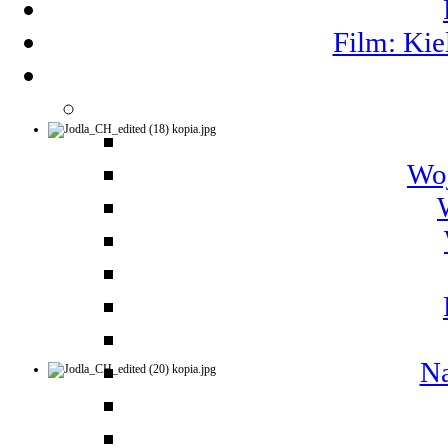
Film: Kie
Woj
Na