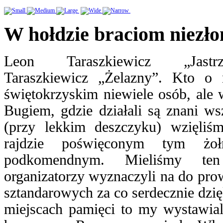
W hołdzie braciom niez
Leon Taraszkiewicz „Jastr
Taraszkiewicz „Żelazny”. Kto o 
świętokrzyskim niewiele osób, ale
Bugiem, gdzie działali są znani w
(przy lekkim deszczyku) wzięliś
rajdzie poświęconym tym żoł
podkomendnym. Mieliśmy ten
organizatorzy wyznaczyli na do pr
sztandarowych za co serdecznie dzi
miejscach pamięci to my wystawial