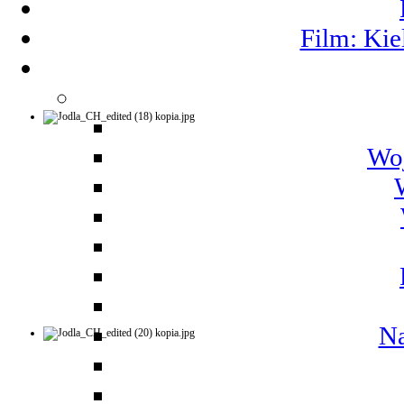
Film: Kie
Woj
Na