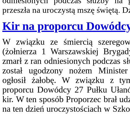
odniesionych podczas służby na g
przeszła na uroczystą mszę świętą. 
Kir na proporcu Dowódc
W związku ze śmiercią szeregow
(żołnierza 1 Warszawskiej Brygad
zmarł z ran odniesionych podczas sł
został ugodzony nożem Ministe
ogłosił żałobę. W związku z ty
proporcu Dowódcy 27 Pułku Ułanó
kir. W ten sposób Proporzec brał ud
na ten dzień uroczystościach w Szk