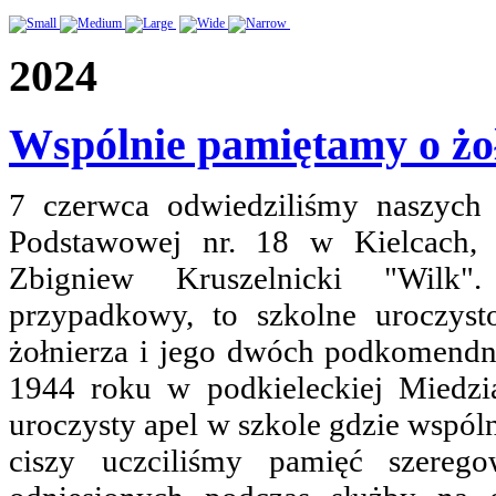
2024
Wspólnie pamiętamy o żoł
7 czerwca odwiedziliśmy naszych 
Podstawowej nr. 18 w Kielcach, k
Zbigniew Kruszelnicki "Wilk
przypadkowy, to szkolne uroczysto
żołnierza i jego dwóch podkomendn
1944 roku w podkieleckiej Miedzi
uroczysty apel w szkole gdzie wspól
ciszy uczciliśmy pamięć szereg