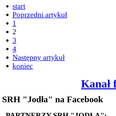
start
Poprzedni artykuł
1
2
3
4
Następny artykuł
koniec
Kanał 
SRH "Jodła" na Facebook
PARTNERZY SRH "JODŁA":