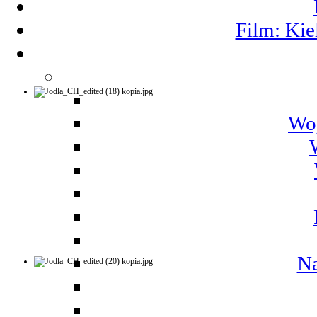
Film: Kie
Woj
Na