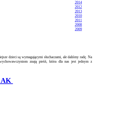
2014
2012
2013
2010
2011
2008
2009
sze dzieci są wymagającymi słuchaczami, ale daliśmy radę. Na
 wychowawczyniom znają pieśń, która dla nas jest jednym z
o AK