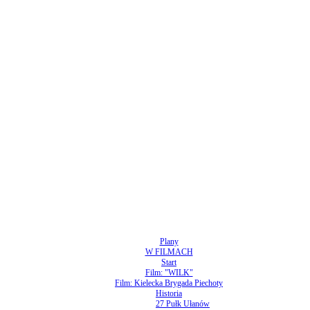
Plany
W FILMACH
Start
Film: "WILK"
Film: Kielecka Brygada Piechoty
Historia
27 Pułk Ułanów