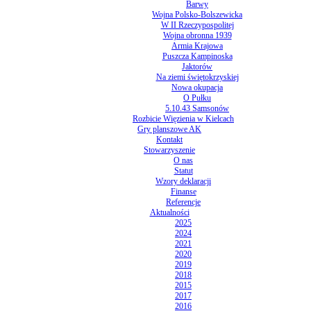
Barwy
Wojna Polsko-Bolszewicka
W II Rzeczypospolitej
Wojna obronna 1939
Armia Krajowa
Puszcza Kampinoska
Jaktorów
Na ziemi świętokrzyskiej
Nowa okupacja
O Pułku
5.10.43 Samsonów
Rozbicie Więzienia w Kielcach
Gry planszowe AK
Kontakt
Stowarzyszenie
O nas
Statut
Wzory deklaracji
Finanse
Referencje
Aktualności
2025
2024
2021
2020
2019
2018
2015
2017
2016