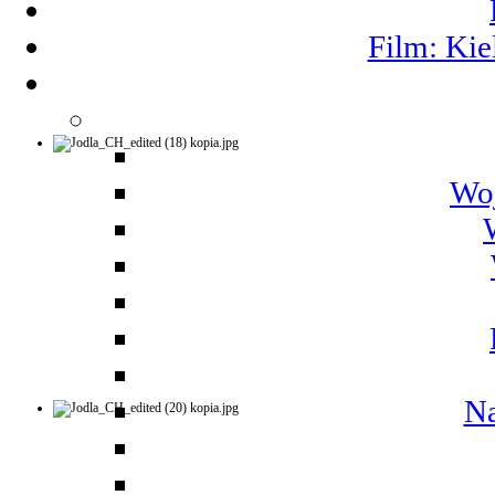
Film: Kie
Woj
Na