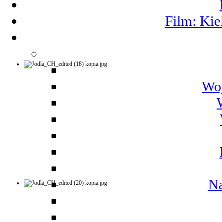
Film: Kie
Woj
Na