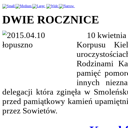
DWIE ROCZNICE
10 kwietnia 2
Korpusu Kie
uroczystości
Rodzinami Kat
pamięć pomor
innych niezn
delegacji która zginęła w Smoleńsk
przed pamiątkowy kamień upamiętni
przez Sowietów.