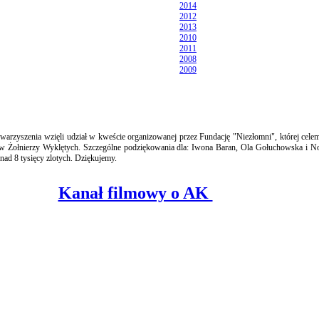
2014
2012
2013
2010
2011
2008
2009
rzyszenia wzięli udział w kweście organizowanej przez Fundację "Niezłomni", której celem
w Żołnierzy Wyklętych. Szczególne podziękowania dla: Iwona Baran, Ola Gołuchowska i No
nad 8 tysięcy zlotych. Dziękujemy.
Kanał filmowy o AK