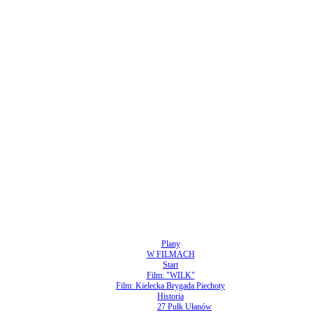
Plany
W FILMACH
Start
Film: "WILK"
Film: Kielecka Brygada Piechoty
Historia
27 Pułk Ułanów