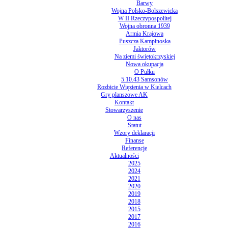
Barwy
Wojna Polsko-Bolszewicka
W II Rzeczypospolitej
Wojna obronna 1939
Armia Krajowa
Puszcza Kampinoska
Jaktorów
Na ziemi świętokrzyskiej
Nowa okupacja
O Pułku
5.10.43 Samsonów
Rozbicie Więzienia w Kielcach
Gry planszowe AK
Kontakt
Stowarzyszenie
O nas
Statut
Wzory deklaracji
Finanse
Referencje
Aktualności
2025
2024
2021
2020
2019
2018
2015
2017
2016