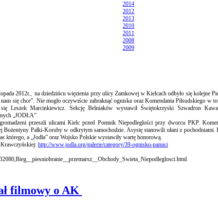
2014
2012
2013
2010
2011
2008
2009
stopada 2012r., na dziedzińcu więzienia przy ulicy Zamkowej w Kielcach odbyło się kolejne P
A nam się chce”. Nie mogło oczywiście zabraknąć ogniska oraz Komendanta Piłsudskiego w t
się Leszek Marcinkiewicz. Sekcję Belniaków wystawił Świętokrzyski Szwadron Kawal
cznych „JODŁA”.
romadzeni przeszli ulicami Kielc przed Pomnik Niepodległości przy dworcu PKP. Kome
j Bożentyny Pałki-Koruby w odkrytym samochodzie. Asystę stanowili ułani z pochodniami.
as którego, a „Jodła” oraz Wojsko Polskie wystawiły wartę honorową.
y Krawczyńskiej:
http://www.jodla.org/galerie/category/39-ognisko-pamici
,12832080,Bieg__piesniobranie__przemarsz__Obchody_Swieta_Niepodleglosci.html
ł filmowy o AK