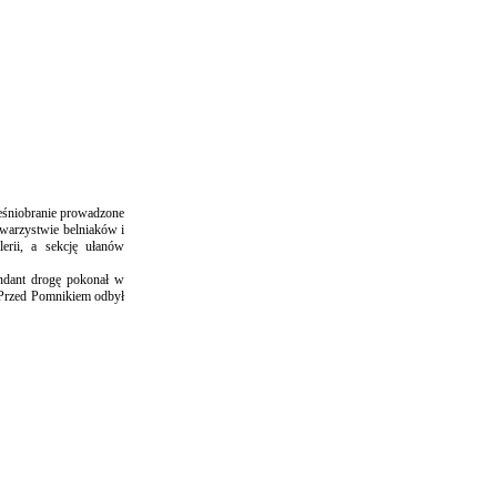
ieśniobranie prowadzone
owarzystwie belniaków i
erii, a sekcję ułanów
ndant drogę pokonał w
 Przed Pomnikiem odbył