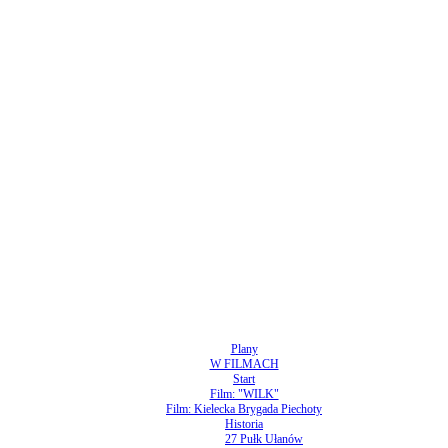
Plany
W FILMACH
Start
Film: "WILK"
Film: Kielecka Brygada Piechoty
Historia
27 Pułk Ułanów