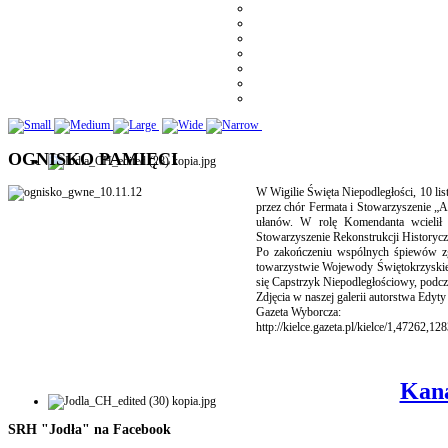
OGNISKO PAMIĘCI
W Wigilie Święta Niepodległości, 10 li
przez chór Fermata i Stowarzyszenie „
ułanów. W rolę Komendanta wcielił 
Stowarzyszenie Rekonstrukcji History
Po zakończeniu wspólnych śpiewów zg
towarzystwie Wojewody Świętokrzyskie
się Capstrzyk Niepodległościowy, podcz
Zdjęcia w naszej galerii autorstwa Edyt
Gazeta Wyborcza:
http://kielce.gazeta.pl/kielce/1,47262
Kana
SRH "Jodła" na Facebook