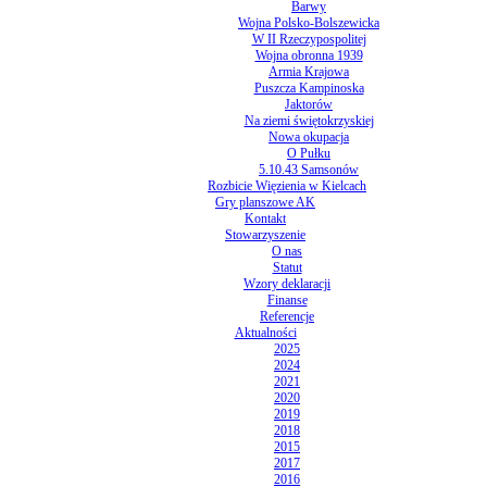
Barwy
Wojna Polsko-Bolszewicka
W II Rzeczypospolitej
Wojna obronna 1939
Armia Krajowa
Puszcza Kampinoska
Jaktorów
Na ziemi świętokrzyskiej
Nowa okupacja
O Pułku
5.10.43 Samsonów
Rozbicie Więzienia w Kielcach
Gry planszowe AK
Kontakt
Stowarzyszenie
O nas
Statut
Wzory deklaracji
Finanse
Referencje
Aktualności
2025
2024
2021
2020
2019
2018
2015
2017
2016