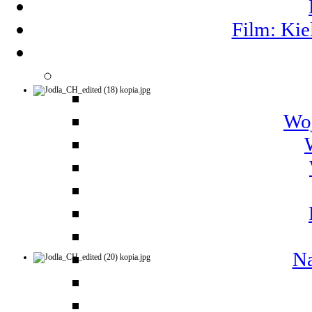
Film: Kie
Woj
Na