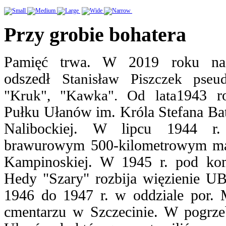
Przy grobie bohatera
Pamięć trwa. W 2019 roku na
odszedł
Stanisław Piszczek pseu
"Kruk", "Kawka". Od lata
1943 ro
Pułku Ułanów im. Króla Stefana Ba
Nalibockiej. W lipcu 1944 r.
brawurowym 500-kilometrowym ma
Kampinoskiej. W 1945 r. pod ko
Hedy "Szary" rozbija więzienie U
1946 do 1947 r. w oddziale por. 
cmentarzu w Szczecinie. W pogrze