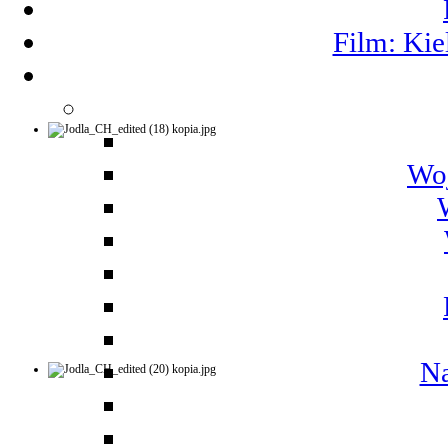
Film: Kie
Woj
Na