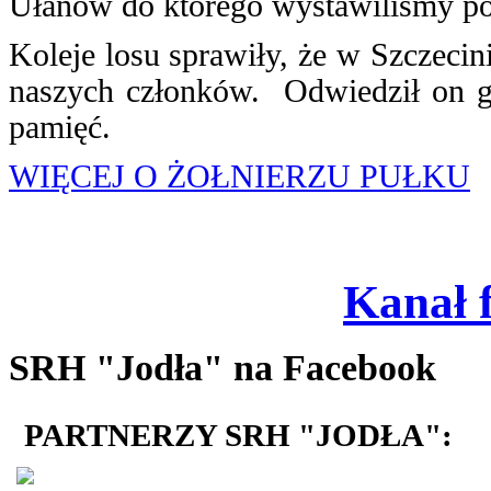
Ułanów do którego wystawiliśmy p
Koleje losu sprawiły, że w Szczecin
naszych członków. Odwiedził on gró
pamięć.
WIĘCEJ O ŻOŁNIERZU PUŁKU
Kanał 
SRH "Jodła" na Facebook
PARTNERZY SRH "JODŁA":