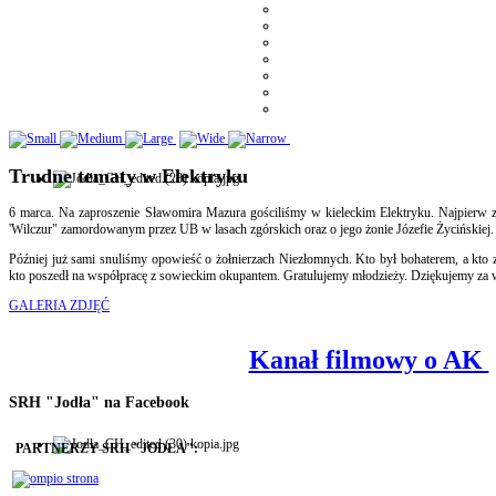
Trudne tematy w Elektryku
6 marca. Na zaproszenie Sławomira Mazura gościliśmy w kieleckim Elektryku. Najpierw 
'Wilczur" zamordowanym przez UB w lasach zgórskich oraz o jego żonie Józefie Życińskiej.
Później już sami snuliśmy opowieść o żołnierzach Niezłomnych. Kto był bohaterem, a kto z
kto poszedł na współpracę z sowieckim okupantem. Gratulujemy młodzieży. Dziękujemy za
GALERIA ZDJĘĆ
Kanał filmowy o AK
SRH "Jodła" na Facebook
PARTNERZY SRH "JODŁA":