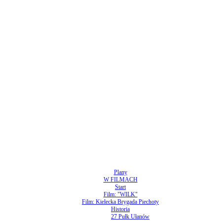
Plany
W FILMACH
Start
Film: "WILK"
Film: Kielecka Brygada Piechoty
Historia
27 Pułk Ułanów