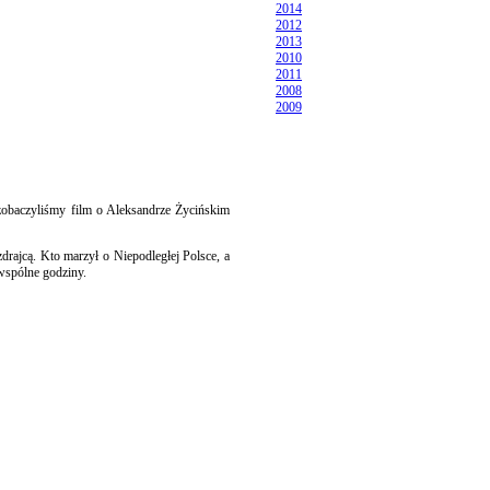
2014
2012
2013
2010
2011
2008
2009
zobaczyliśmy film o Aleksandrze Życińskim
drajcą. Kto marzył o Niepodległej Polsce, a
 wspólne godziny.