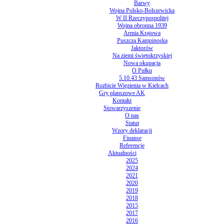
Barwy
Wojna Polsko-Bolszewicka
W II Rzeczypospolitej
Wojna obronna 1939
Armia Krajowa
Puszcza Kampinoska
Jaktorów
Na ziemi świętokrzyskiej
Nowa okupacja
O Pułku
5.10.43 Samsonów
Rozbicie Więzienia w Kielcach
Gry planszowe AK
Kontakt
Stowarzyszenie
O nas
Statut
Wzory deklaracji
Finanse
Referencje
Aktualności
2025
2024
2021
2020
2019
2018
2015
2017
2016