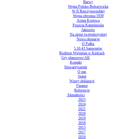
Barwy
Wojna Polsko-Bolszewicka
W II Rzeczypospolitej
Wojna obronna 1939
Armia Krajowa
Puszcza Kampinoska
Jaktorów
Na ziemi świętokrzyskiej
Nowa okupacja
O Pułku
5.10.43 Samsonów
Rozbicie Więzienia w Kielcach
Gry planszowe AK
Kontakt
Stowarzyszenie
O nas
Statut
Wzory deklaracji
Finanse
Referencje
Aktualności
2025
2024
2021
2020
2019
2018
2015
2017
2016