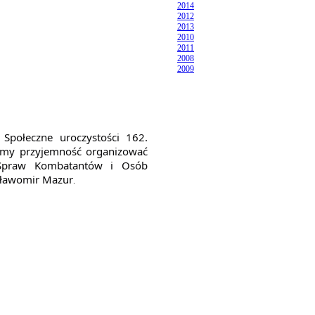
2014
2012
2013
2010
2011
2008
2009
 Społeczne uroczystości 162.
amy przyjemność organizować
 Spraw Kombatantów i Osób
Sławomir Mazur
.