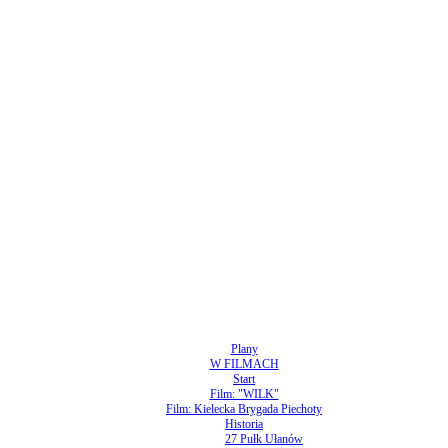
Plany
W FILMACH
Start
Film: "WILK"
Film: Kielecka Brygada Piechoty
Historia
27 Pułk Ułanów